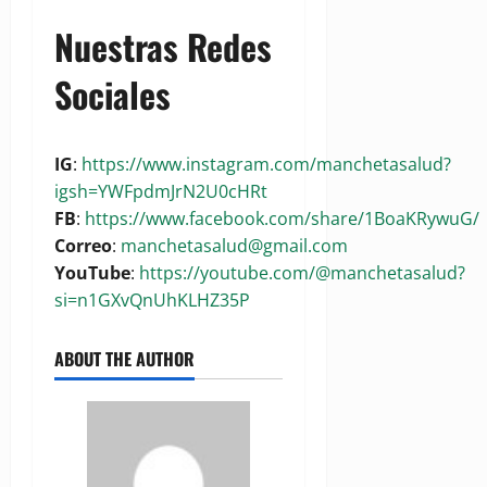
Nuestras Redes
Sociales
IG
:
https://www.instagram.com/manchetasalud?
igsh=YWFpdmJrN2U0cHRt
FB
:
https://www.facebook.com/share/1BoaKRywuG/
Correo
:
manchetasalud@gmail.com
YouTube
:
https://youtube.com/@manchetasalud?
si=n1GXvQnUhKLHZ35P
ABOUT THE AUTHOR