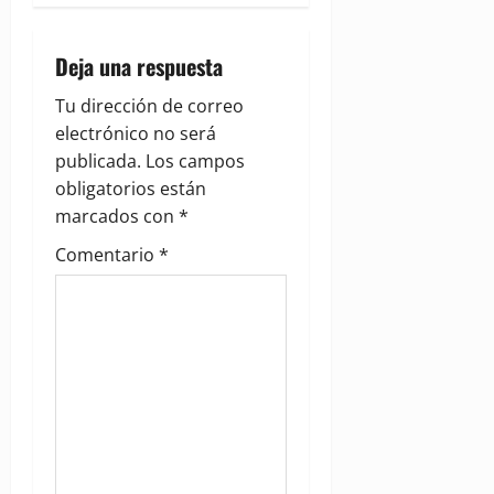
a
v
Deja una respuesta
i
Tu dirección de correo
g
electrónico no será
publicada.
Los campos
a
obligatorios están
marcados con
*
t
Comentario
*
i
o
n