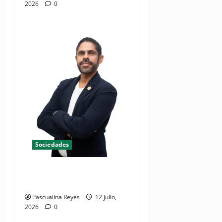
2026
0
Sociedades
Colegio de Cirujanos tiene
nuevo presidente
Pascualina Reyes
12 julio,
2026
0