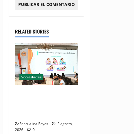
RELATED STORIES
Sociedades
(VIDEO) Sociedad de
Pediatría resalta las
ventajas lactancia materna
exclusiva
Pascualina Reyes
2 agosto,
2026
0