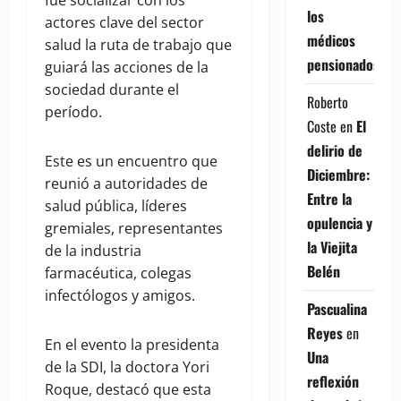
fue socializar con los
los
actores clave del sector
médicos
salud la ruta de trabajo que
pensionados
guiará las acciones de la
sociedad durante el
Roberto
período.
Coste
en
El
delirio de
Este es un encuentro que
Diciembre:
reunió a autoridades de
Entre la
salud pública, líderes
opulencia y
gremiales, representantes
la Viejita
de la industria
Belén
farmacéutica, colegas
infectólogos y amigos.
Pascualina
Reyes
en
En el evento la presidenta
Una
de la SDI, la doctora Yori
reflexión
Roque, destacó que esta