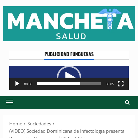
Skip
to
content
PUBLICIDAD FUNBUENAS
Reproductor
de
vídeo
00:00
00:05
Primary
Menu
Home
Sociedades
(VIDEO) Sociedad Dominicana de Infectología presenta