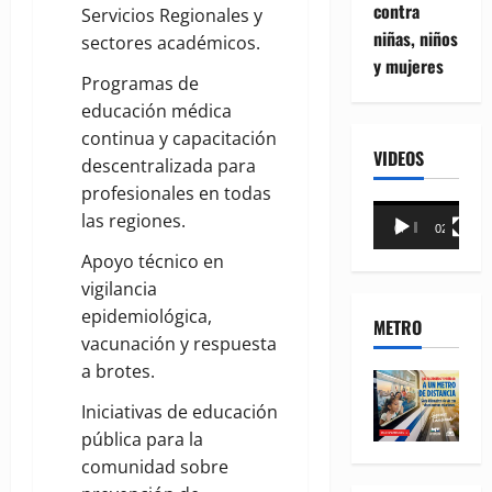
contra
Servicios Regionales y
niñas, niños
sectores académicos.
y mujeres
Programas de
educación médica
continua y capacitación
VIDEOS
descentralizada para
profesionales en todas
Reproductor
las regiones.
00:00
02:18
de
Apoyo técnico en
vídeo
vigilancia
epidemiológica,
METRO
vacunación y respuesta
a brotes.
Iniciativas de educación
pública para la
comunidad sobre