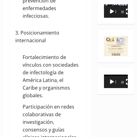
prevención de
Reproductor
enfermedades
00:00
00:35
de
infecciosas.
vídeo
3. Posicionamiento
internacional
Fortalecimiento de
vínculos con sociedades
de infectología de
Reproductor
América Latina, el
00:00
00:31
de
Caribe y organismos
vídeo
globales.
Participación en redes
colaborativas de
investigación,
consensos y guías