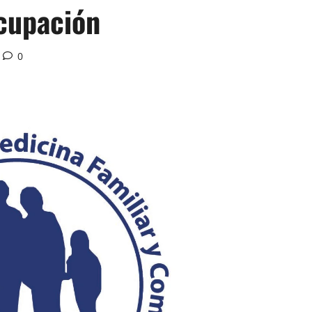
cupación
0