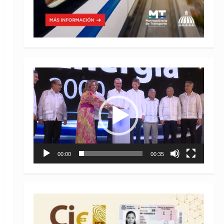
Reproductor
de
vídeo
00:00
00:35