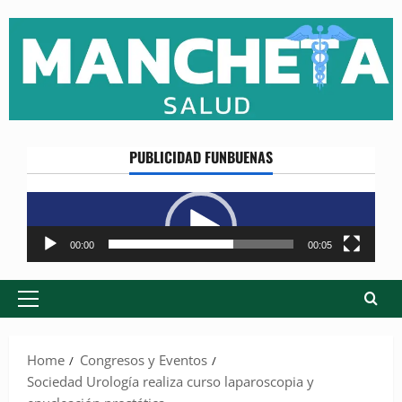
Skip
to
content
PUBLICIDAD FUNBUENAS
Reproductor
de
vídeo
00:00
00:05
Primary
Menu
Home
Congresos y Eventos
Sociedad Urología realiza curso laparoscopia y