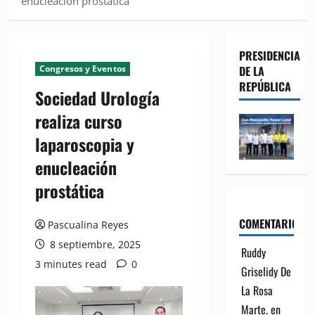
enucleación prostática
PRESIDENCIA
Congresos y Eventos
DE LA
REPÚBLICA
Sociedad Urología
realiza curso
laparoscopia y
enucleación
prostática
COMENTARIOS
Pascualina Reyes
8 septiembre, 2025
Ruddy
3 minutes read
0
Griselidy De
La Rosa
Marte.
en