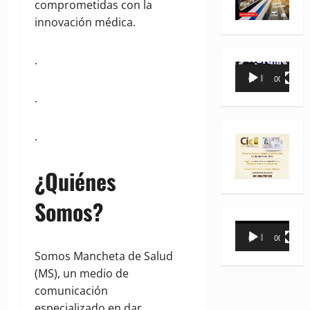
comprometidas con la
innovación médica.
.
Reproductor
00:00
00:35
de
.
vídeo
.
¿Quiénes
Somos?
Reproductor
00:00
00:31
de
Somos Mancheta de Salud
vídeo
(MS), un medio de
comunicación
especializado en dar