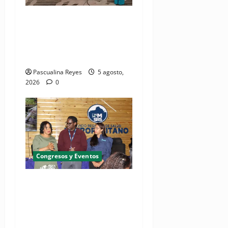
Pediatras afirman que uno
de cada cinco niños puede
desarrollar dermatitis
atópica
Pascualina Reyes
5 agosto,
2026
0
Congresos y Eventos
SNS y el SRSO actualizan
Manual de Comunicación
Interna y Externa para
fortalecer gestión