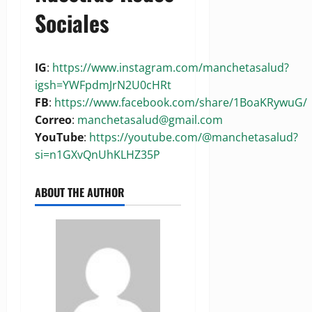
Sociales
IG
:
https://www.instagram.com/manchetasalud?
igsh=YWFpdmJrN2U0cHRt
FB
:
https://www.facebook.com/share/1BoaKRywuG/
Correo
:
manchetasalud@gmail.com
YouTube
:
https://youtube.com/@manchetasalud?
si=n1GXvQnUhKLHZ35P
ABOUT THE AUTHOR