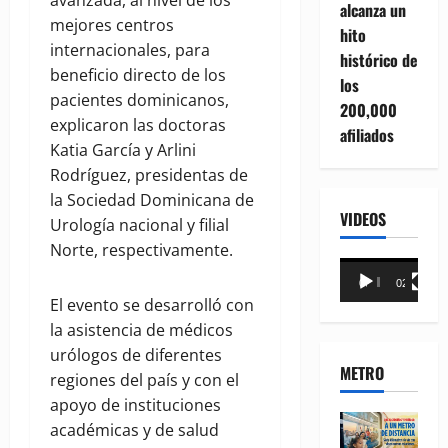
avanzada, al nivel de los
alcanza un
mejores centros
hito
internacionales, para
histórico de
beneficio directo de los
los
pacientes dominicanos,
200,000
explicaron las doctoras
afiliados
Katia García y Arlini
Rodríguez, presidentas de
la Sociedad Dominicana de
VIDEOS
Urología nacional y filial
Norte, respectivamente.
Reproductor
00:00
02:18
de
El evento se desarrolló con
vídeo
la asistencia de médicos
urólogos de diferentes
METRO
regiones del país y con el
apoyo de instituciones
académicas y de salud