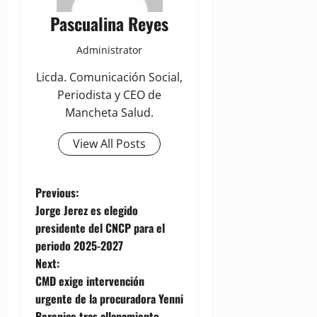
Pascualina Reyes
Administrator
Licda. Comunicación Social,
Periodista y CEO de
Mancheta Salud.
View All Posts
P
Previous:
Jorge Jerez es elegido
o
presidente del CNCP para el
periodo 2025-2027
s
Next:
t
CMD exige intervención
urgente de la procuradora Yenni
n
Berenice tras allanamiento