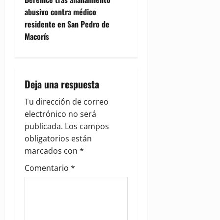
abusivo contra médico
a
residente en San Pedro de
v
Macorís
i
g
Deja una respuesta
a
Tu dirección de correo
electrónico no será
t
publicada.
Los campos
i
obligatorios están
marcados con
*
o
Comentario
*
n