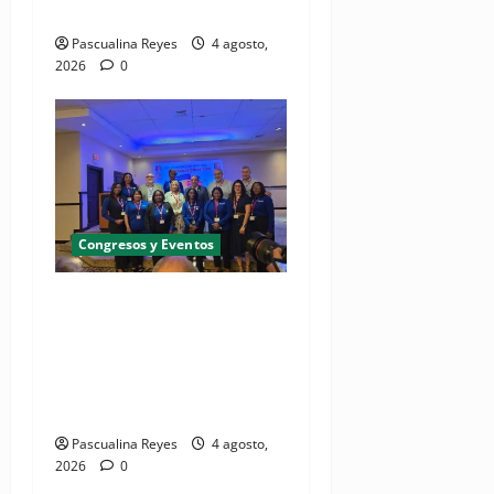
comunicacional en salud
Pascualina Reyes
4 agosto,
2026
0
Congresos y Eventos
(VIDEO) UNASED participa
en encuentro regional de
UNI Américas que reúne a
líderes sindicales del
continente
Pascualina Reyes
4 agosto,
2026
0