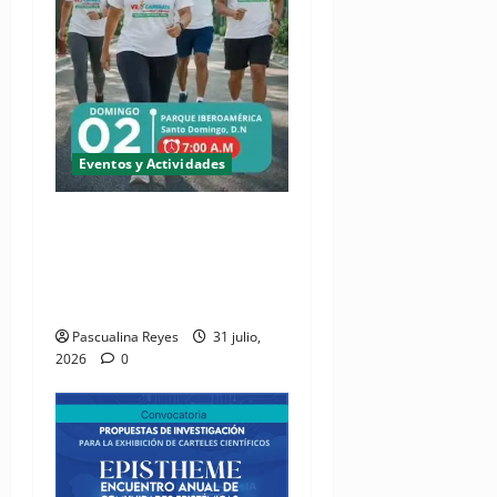
Eventos y Actividades
(VIDEO) Cipesa invita sus
miembros a soltar el
micrófono y ponerse los
tenis
Pascualina Reyes
31 julio,
2026
0