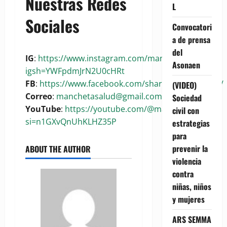
Nuestras Redes
L
Sociales
Convocatori
a de prensa
del
IG
:
https://www.instagram.com/manchetasalud?
Asonaen
igsh=YWFpdmJrN2U0cHRt
FB
:
https://www.facebook.com/share/1BoaKRywuG/
(VIDEO)
Correo
:
manchetasalud@gmail.com
Sociedad
YouTube
:
https://youtube.com/@manchetasalud?
civil con
si=n1GXvQnUhKLHZ35P
estrategias
para
prevenir la
ABOUT THE AUTHOR
violencia
contra
niñas, niños
y mujeres
ARS SEMMA