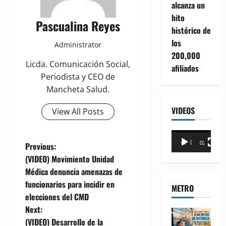
alcanza un
hito
Pascualina Reyes
histórico de
los
Administrator
200,000
Licda. Comunicación Social,
afiliados
Periodista y CEO de
Mancheta Salud.
VIDEOS
View All Posts
Reproductor
P
00:00
02:18
Previous:
de
(VIDEO) Movimiento Unidad
vídeo
o
Médica denuncia amenazas de
funcionarios para incidir en
s
METRO
elecciones del CMD
t
Next:
(VIDEO) Desarrollo de la