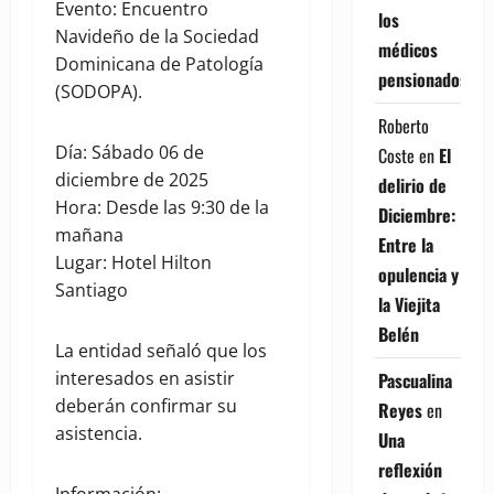
Evento: Encuentro
los
Navideño de la Sociedad
médicos
Dominicana de Patología
pensionados
(SODOPA).
Roberto
Día: Sábado 06 de
Coste
en
El
diciembre de 2025
delirio de
Hora: Desde las 9:30 de la
Diciembre:
mañana
Entre la
Lugar: Hotel Hilton
opulencia y
Santiago
la Viejita
Belén
La entidad señaló que los
interesados en asistir
Pascualina
deberán confirmar su
Reyes
en
asistencia.
Una
reflexión
Información: