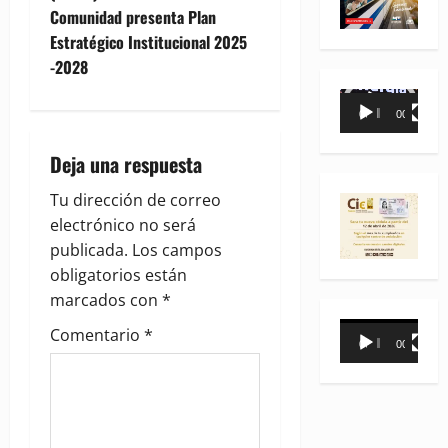
n
Comunidad presenta Plan
Estratégico Institucional 2025
a
-2028
v
Reproductor
00:00
00:35
de
i
vídeo
Deja una respuesta
g
Tu dirección de correo
a
electrónico no será
publicada.
Los campos
t
obligatorios están
i
marcados con
*
Reproductor
Comentario
*
o
00:00
00:31
de
vídeo
n