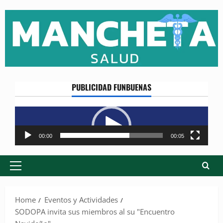
Skip
to
content
PUBLICIDAD FUNBUENAS
Reproductor
de
vídeo
00:00
00:05
Primary
Menu
Home
Eventos y Actividades
SODOPA invita sus miembros al su "Encuentro