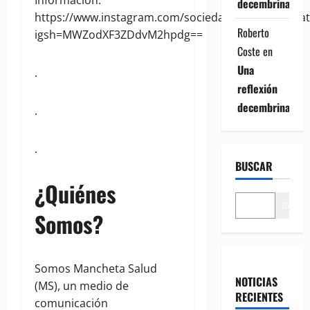
decembrina
https://www.instagram.com/sociedaddominicanapat
Roberto
igsh=MWZodXF3ZDdvM2hpdg==
Coste
en
Una
.
reflexión
decembrina
.
.
BUSCAR
¿Quiénes
Buscar
Somos?
Somos Mancheta Salud
NOTICIAS
(MS), un medio de
RECIENTES
comunicación