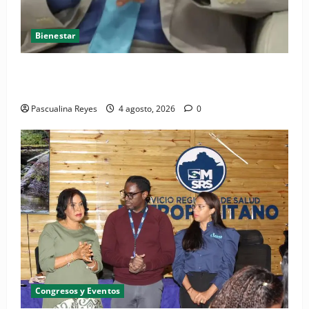
Bienestar
Cardiólogo pediatra incentiva a la evaluación
cardíaca desde el nacimiento
Pascualina Reyes
4 agosto, 2026
0
Congresos y Eventos