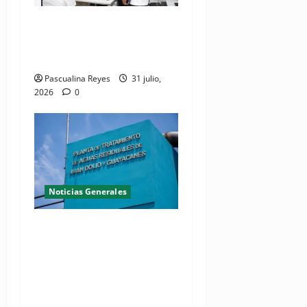
El Seibo ya tiene su primera
Oficina de Licencias de
Conducir del INTRANT
Pascualina Reyes
31 julio,
2026
0
Noticias Generales
Presidente Abinader
inaugura planta de
tratamiento de aguas
residuales en beneficio de
Juan Dolio y Guayacanes