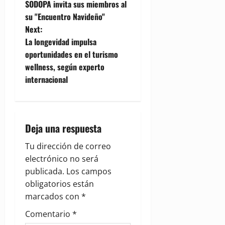
SODOPA invita sus miembros al
o
su "Encuentro Navideño"
Next:
s
La longevidad impulsa
t
oportunidades en el turismo
wellness, según experto
n
internacional
a
v
Deja una respuesta
i
Tu dirección de correo
g
electrónico no será
publicada.
Los campos
a
obligatorios están
marcados con
*
t
Comentario
*