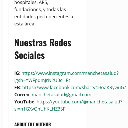
hospitales, ARS,
fundaciones, y todas las
entidades pertenecientes a
esta área.
Nuestras Redes
Sociales
IG
:
https://www.instagram.com/manchetasalud?
igsh=YWFpdmJrN2U0cHRt
FB
:
https://www.facebook.com/share/1BoaKRywuG/
Correo
:
manchetasalud@gmail.com
YouTube
:
https://youtube.com/@manchetasalud?
si=n1GXvQnUhKLHZ35P
ABOUT THE AUTHOR