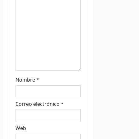
i
o
n
Nombre
*
Correo electrónico
*
Web