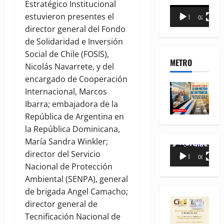
Estratégico Institucional
Reproductor
estuvieron presentes el
00:00
02:18
de
director general del Fondo
vídeo
de Solidaridad e Inversión
Social de Chile (FOSIS),
METRO
Nicolás Navarrete, y del
encargado de Cooperación
Internacional, Marcos
Ibarra; embajadora de la
República de Argentina en
la República Dominicana,
María Sandra Winkler;
Reproductor
director del Servicio
00:00
00:35
de
Nacional de Protección
vídeo
Ambiental (SENPA), general
de brigada Angel Camacho;
director general de
Tecnificación Nacional de