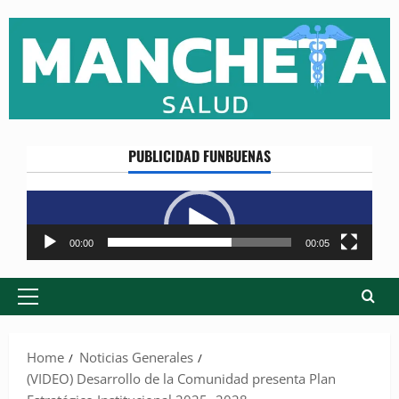
Skip
to
content
PUBLICIDAD FUNBUENAS
Reproductor
de
vídeo
00:00
00:05
Primary
Menu
Home
Noticias Generales
(VIDEO) Desarrollo de la Comunidad presenta Plan