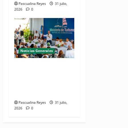
Pascualina Reyes
31 julio,
2026
0
Noticias Generales
(VIDEO) De espacio olvidado
a joya del litoral: Presidente
Abinader entrega la nueva
playa El Faro en San Pedro
de Macorís
Pascualina Reyes
31 julio,
2026
0