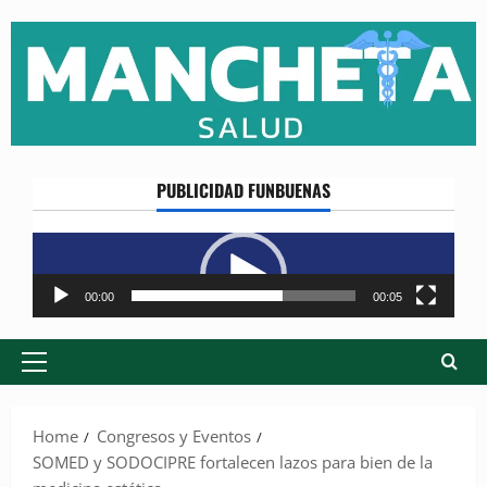
Skip
to
content
PUBLICIDAD FUNBUENAS
Reproductor
de
vídeo
00:00
00:05
Primary
Menu
Home
Congresos y Eventos
SOMED y SODOCIPRE fortalecen lazos para bien de la