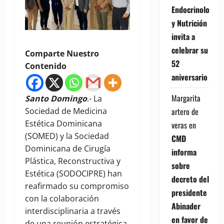
Endocrinología
y Nutrición
invita a
celebrar su
Comparte Nuestro
52
Contenido
aniversario
Margarita
Santo Domingo
.- La
artero de
Sociedad de Medicina
Estética Dominicana
veras
en
(SOMED) y la Sociedad
CMD
Dominicana de Cirugía
informa
Plástica, Reconstructiva y
sobre
Estética (SODOCIPRE) han
decreto del
reafirmado su compromiso
presidente
con la colaboración
Abinader
interdisciplinaria a través
en favor de
de una reunión estratégica