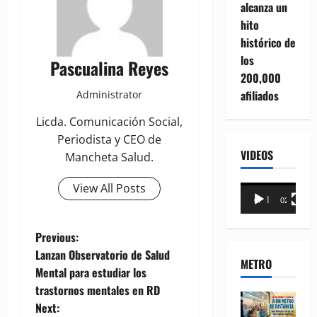
alcanza un
hito
histórico de
los
Pascualina Reyes
200,000
afiliados
Administrator
Licda. Comunicación Social,
Periodista y CEO de
VIDEOS
Mancheta Salud.
View All Posts
Reproductor
00:00
02:18
de
vídeo
P
Previous:
Lanzan Observatorio de Salud
METRO
o
Mental para estudiar los
trastornos mentales en RD
s
Next: