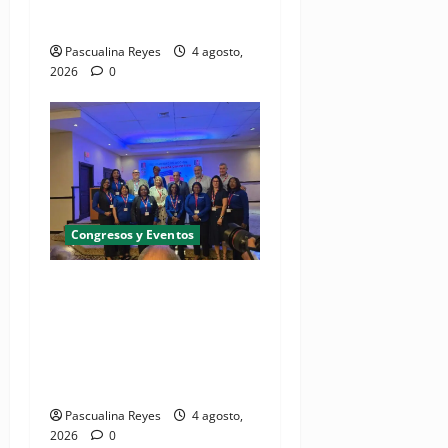
comunicacional en salud
Pascualina Reyes
4 agosto,
2026
0
Congresos y Eventos
(VIDEO) UNASED participa
en encuentro regional de
UNI Américas que reúne a
líderes sindicales del
continente
Pascualina Reyes
4 agosto,
2026
0