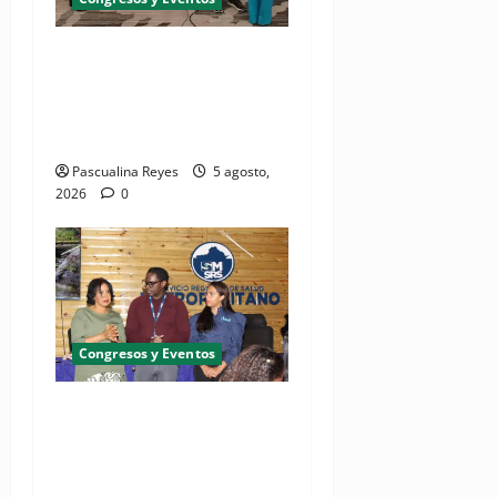
Pediatras afirman que uno
de cada cinco niños puede
desarrollar dermatitis
atópica
Pascualina Reyes
5 agosto,
2026
0
Congresos y Eventos
SNS y el SRSO actualizan
Manual de Comunicación
Interna y Externa para
fortalecer gestión