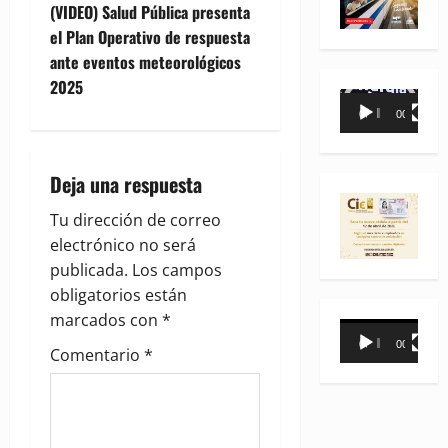
t
(VIDEO) Salud Pública presenta
el Plan Operativo de respuesta
n
ante eventos meteorológicos
2025
a
Reproductor
00:00
00:35
de
v
vídeo
i
Deja una respuesta
g
Tu dirección de correo
electrónico no será
a
publicada.
Los campos
obligatorios están
t
marcados con
*
Reproductor
i
00:00
00:31
de
Comentario
*
vídeo
o
n