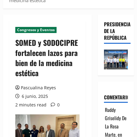
medicina estética
PRESIDENCIA
Congresos y Eventos
DE LA
REPÚBLICA
SOMED y SODOCIPRE
fortalecen lazos para
bien de la medicina
estética
Pascualina Reyes
6 junio, 2025
COMENTARIOS
2 minutes read
0
Ruddy
Griselidy De
La Rosa
Marte.
en