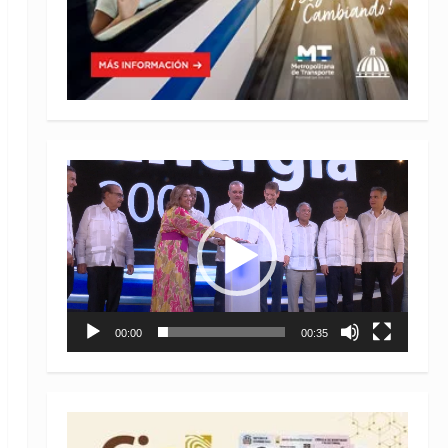
Reproductor
de
vídeo
00:00
00:35