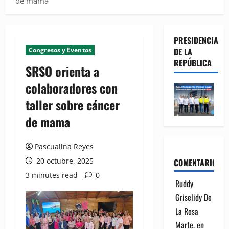
de mama
PRESIDENCIA
Congresos y Eventos
DE LA
REPÚBLICA
SRSO orienta a
colaboradores con
taller sobre cáncer
de mama
Pascualina Reyes
20 octubre, 2025
COMENTARIOS
3 minutes read
0
Ruddy
Griselidy De
La Rosa
Marte.
en