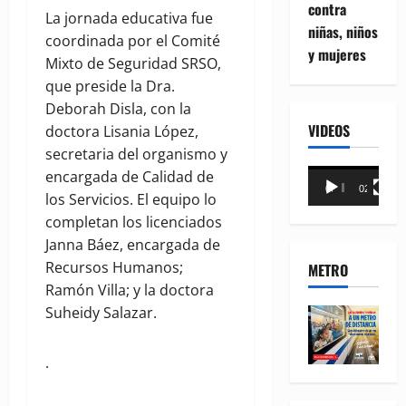
contra
La jornada educativa fue
niñas, niños
coordinada por el Comité
y mujeres
Mixto de Seguridad SRSO,
que preside la Dra.
Deborah Disla, con la
VIDEOS
doctora Lisania López,
secretaria del organismo y
Reproductor
encargada de Calidad de
00:00
02:18
de
los Servicios. El equipo lo
vídeo
completan los licenciados
Janna Báez, encargada de
Recursos Humanos;
METRO
Ramón Villa; y la doctora
Suheidy Salazar.
.