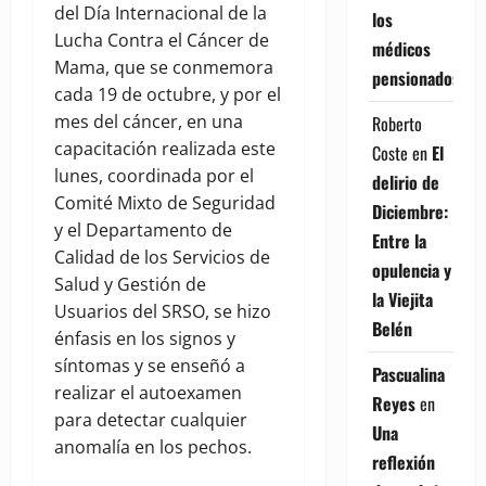
del Día Internacional de la
los
Lucha Contra el Cáncer de
médicos
Mama, que se conmemora
pensionados
cada 19 de octubre, y por el
mes del cáncer, en una
Roberto
capacitación realizada este
Coste
en
El
lunes, coordinada por el
delirio de
Comité Mixto de Seguridad
Diciembre:
y el Departamento de
Entre la
Calidad de los Servicios de
opulencia y
Salud y Gestión de
la Viejita
Usuarios del SRSO, se hizo
Belén
énfasis en los signos y
síntomas y se enseñó a
Pascualina
realizar el autoexamen
Reyes
en
para detectar cualquier
Una
anomalía en los pechos.
reflexión