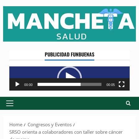
Skip
to
content
PUBLICIDAD FUNBUENAS
Reproductor
de
vídeo
00:00
00:05
Primary
Menu
Home
Congresos y Eventos
SRSO orienta a colaboradores con taller sobre cáncer