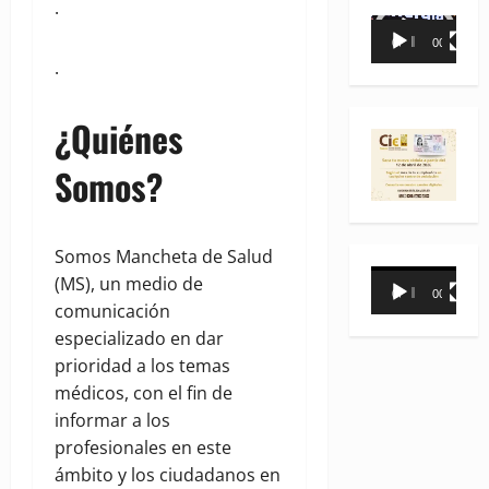
.
Reproductor
00:00
00:35
de
.
vídeo
¿Quiénes
Somos?
Somos Mancheta de Salud
Reproductor
(MS), un medio de
00:00
00:31
de
comunicación
vídeo
especializado en dar
prioridad a los temas
médicos, con el fin de
informar a los
profesionales en este
ámbito y los ciudadanos en