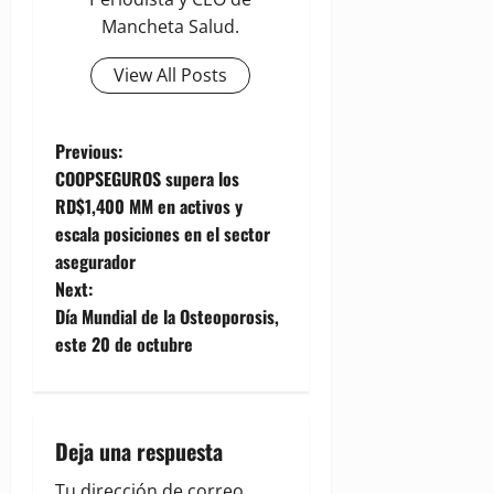
Mancheta Salud.
View All Posts
P
Previous:
COOPSEGUROS supera los
o
RD$1,400 MM en activos y
escala posiciones en el sector
s
asegurador
t
Next:
Día Mundial de la Osteoporosis,
n
este 20 de octubre
a
v
Deja una respuesta
i
Tu dirección de correo