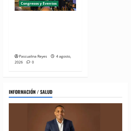
Congresos y Eventos
(VIDEO) UNASED participa
en encuentro regional de
UNI Américas que reúne a
líderes sindicales del
continente
Pascualina Reyes
4 agosto,
2026
0
INFORMACIÓN / SALUD