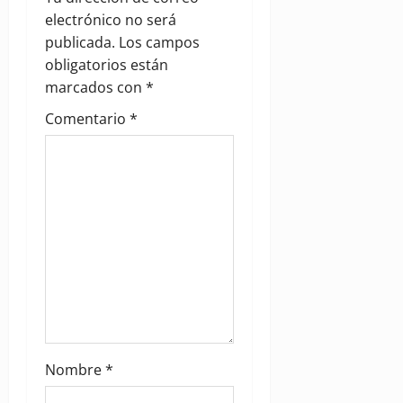
g
electrónico no será
publicada.
Los campos
a
obligatorios están
marcados con
*
t
Comentario
*
i
o
n
Nombre
*