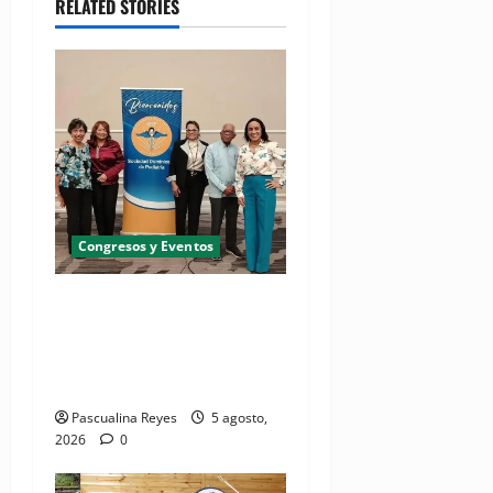
RELATED STORIES
Congresos y Eventos
Pediatras afirman que uno
de cada cinco niños puede
desarrollar dermatitis
atópica
Pascualina Reyes
5 agosto,
2026
0