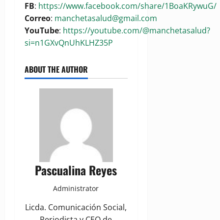
FB
:
https://www.facebook.com/share/1BoaKRywuG/
Correo
:
manchetasalud@gmail.com
YouTube
:
https://youtube.com/@manchetasalud?
si=n1GXvQnUhKLHZ35P
ABOUT THE AUTHOR
Pascualina Reyes
Administrator
Licda. Comunicación Social,
Periodista y CEO de