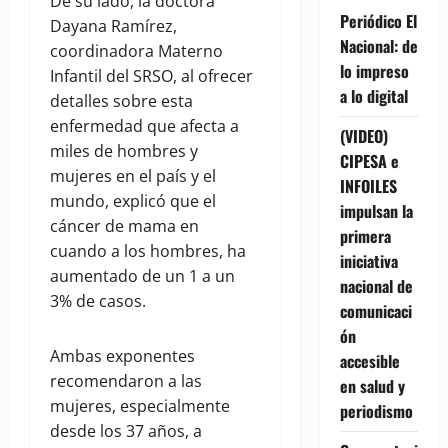
De su lado, la doctora
Periódico El
Dayana Ramírez,
Nacional: de
coordinadora Materno
lo impreso
Infantil del SRSO, al ofrecer
a lo digital
detalles sobre esta
enfermedad que afecta a
(VIDEO)
miles de hombres y
CIPESA e
mujeres en el país y el
INFOILES
mundo, explicó que el
impulsan la
cáncer de mama en
primera
cuando a los hombres, ha
iniciativa
aumentado de un 1 a un
nacional de
3% de casos.
comunicaci
ón
Ambas exponentes
accesible
recomendaron a las
en salud y
mujeres, especialmente
periodismo
desde los 37 años, a