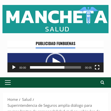
Skip
to
content
PUBLICIDAD FUNBUENAS
Reproductor
de
vídeo
00:00
00:05
Primary
Menu
Home
Salud
Superintendencia de Seguros amplía diálogo para