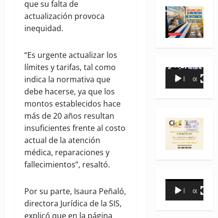
que su falta de
actualización provoca
inequidad.
“Es urgente actualizar los
límites y tarifas, tal como
Reproductor
indica la normativa que
00:00
00:35
de
debe hacerse, ya que los
vídeo
montos establecidos hace
más de 20 años resultan
insuficientes frente al costo
actual de la atención
médica, reparaciones y
fallecimientos”, resaltó.
Reproductor
Por su parte, Isaura Peñaló,
00:00
00:31
de
directora Jurídica de la SIS,
vídeo
explicó que en la página