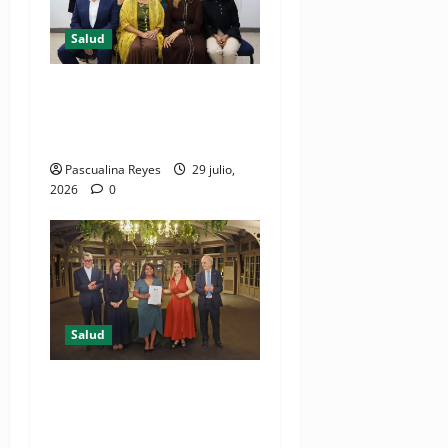
Salud
Consultas ginecológicas: las
de mayor demanda durante
2025 en Profamilia
Pascualina Reyes
29 julio,
2026
0
Salud
DIDA recibe reconocimiento
internacional de la OISS por
buenas prácticas en