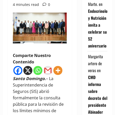
Marte.
en
4 minutes read
0
Endocrinología
y Nutrición
invita a
celebrar su
52
aniversario
Comparte Nuestro
Margarita
Contenido
artero de
veras
en
CMD
Santo Domingo
.
– La
informa
Superintendencia de
sobre
Seguros (SIS) abrió
decreto del
formalmente la consulta
pública para la revisión de
presidente
los límites mínimos de
Abinader