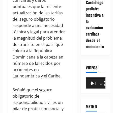
con cifras y datos
Cardiólogo
puntuales que la reciente
pediatra
actualización de las tarifas
incentiva a
del seguro obligatorio
la
responde a una necesidad
evaluación
técnica y legal para atender
cardíaca
la magnitud del problema
desde el
del tránsito en el país, que
nacimiento
coloca a la República
Dominicana a la cabeza en
número de fallecidos por
VIDEOS
accidentes en
Latinoamérica y el Caribe.
Reproductor
00:00
02:18
de
Señaló que el seguro
vídeo
obligatorio de
responsabilidad civil es un
METRO
pilar de protección social y