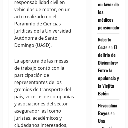
responsabilidad civil en
en favor de
vehículos de motor, en un
los
acto realizado en el
médicos
Paraninfo de Ciencias
pensionados
Jurídicas de la Universidad
Autónoma de Santo
Roberto
Domingo (UASD).
Coste
en
El
delirio de
La apertura de las mesas
Diciembre:
de trabajo contó con la
Entre la
participación de
opulencia y
representantes de los
la Viejita
gremios de transporte del
Belén
país, voceros de compañías
y asociaciones del sector
Pascualina
asegurador, así como
Reyes
en
juristas, académicos y
Una
ciudadanos interesados,