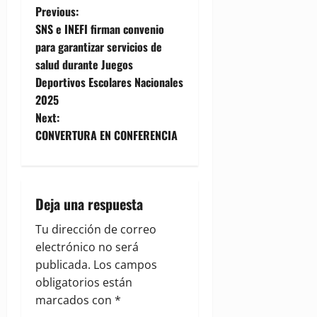
P
Previous:
SNS e INEFI firman convenio
o
para garantizar servicios de
salud durante Juegos
s
Deportivos Escolares Nacionales
t
2025
Next:
n
CONVERTURA EN CONFERENCIA
a
v
Deja una respuesta
i
Tu dirección de correo
g
electrónico no será
publicada.
Los campos
a
obligatorios están
marcados con
*
t