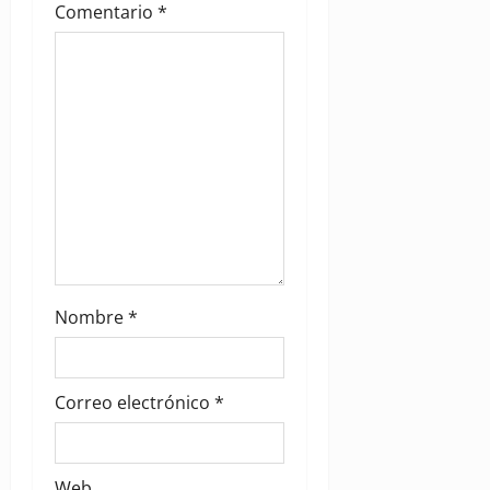
Comentario
*
i
o
n
Nombre
*
Correo electrónico
*
Web