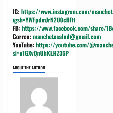
IG
:
https://www.instagram.com/manchet
igsh=YWFpdmJrN2U0cHRt
FB
:
https://www.facebook.com/share/1
Correo
:
manchetasalud@gmail.com
YouTube
:
https://youtube.com/@manche
si=n1GXvQnUhKLHZ35P
ABOUT THE AUTHOR