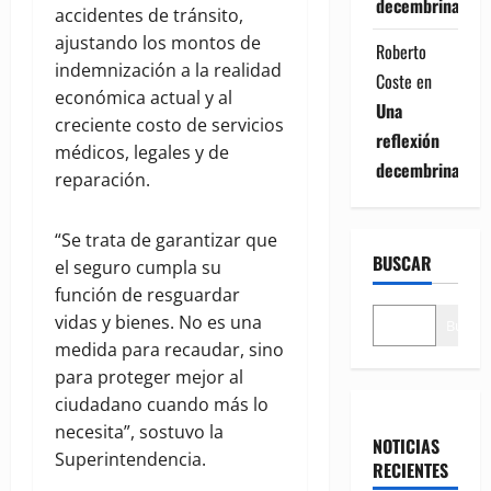
decembrina
accidentes de tránsito,
ajustando los montos de
Roberto
indemnización a la realidad
Coste
en
económica actual y al
Una
creciente costo de servicios
reflexión
médicos, legales y de
decembrina
reparación.
“Se trata de garantizar que
BUSCAR
el seguro cumpla su
función de resguardar
vidas y bienes. No es una
Buscar
medida para recaudar, sino
para proteger mejor al
ciudadano cuando más lo
necesita”, sostuvo la
NOTICIAS
Superintendencia.
RECIENTES