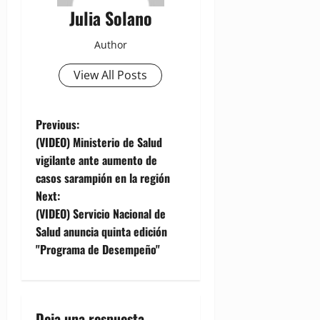
Julia Solano
Author
View All Posts
P
Previous:
(VIDEO) Ministerio de Salud
o
vigilante ante aumento de
casos sarampión en la región
s
Next:
t
(VIDEO) Servicio Nacional de
Salud anuncia quinta edición
n
"Programa de Desempeño"
a
v
Deja una respuesta