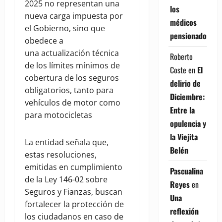
2025 no representan una
los
nueva carga impuesta por
médicos
el Gobierno, sino que
pensionados
obedece a
una actualización técnica
Roberto
de los límites mínimos de
Coste
en
El
cobertura de los seguros
delirio de
obligatorios, tanto para
Diciembre:
vehículos de motor como
Entre la
para motocicletas
opulencia y
la Viejita
La entidad señala que,
Belén
estas resoluciones,
emitidas en cumplimiento
Pascualina
de la Ley 146-02 sobre
Reyes
en
Seguros y Fianzas, buscan
Una
fortalecer la protección de
reflexión
los ciudadanos en caso de