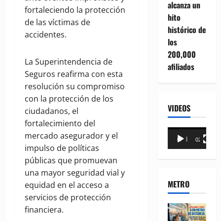
alcanza un
fortaleciendo la protección
hito
de las víctimas de
histórico de
accidentes.
los
200,000
La Superintendencia de
afiliados
Seguros reafirma con esta
resolución su compromiso
con la protección de los
VIDEOS
ciudadanos, el
fortalecimiento del
Reproductor
mercado asegurador y el
00:00
02:18
de
impulso de políticas
vídeo
públicas que promuevan
una mayor seguridad vial y
METRO
equidad en el acceso a
servicios de protección
financiera.