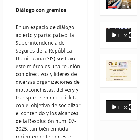
Diálogo con gremios
En un espacio de diálogo
Reproductor
abierto y participativo, la
00:00
00:35
de
Superintendencia de
vídeo
Seguros de la República
Dominicana (SIS) sostuvo
este miércoles una reunión
con directivos y líderes de
diversas organizaciones de
motoconchistas, delivery y
transporte en motocicleta,
Reproductor
con el objetivo de socializar
00:00
00:31
de
el contenido y los alcances
vídeo
de la Resolución núm. 07-
2025, también emitida
recientemente por este