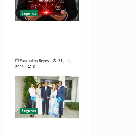
Seguros
Inteligencia artificial y la
innovación digital
transforman el futuro de los
seguros en Latinoamérica
Pascualina Reyes
31 julio,
2026
0
Seguros
(VIDEO) Humano Seguros
inaugura nueva localidad de