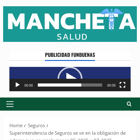
Skip
to
content
PUBLICIDAD FUNBUENAS
Reproductor
de
vídeo
00:00
00:05
Primary
Menu
Home
Seguros
Superintendencia de Seguros se ve en la obligación de