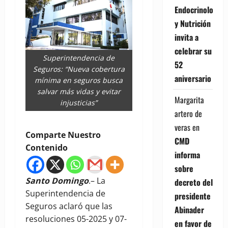
Endocrinología
y Nutrición
invita a
celebrar su
Superintendencia de
52
Seguros: “Nueva cobertura
aniversario
mínima en seguros busca
salvar más vidas y evitar
Margarita
injusticias”
artero de
veras
en
Comparte Nuestro
CMD
Contenido
informa
sobre
Santo Domingo
.– La
decreto del
Superintendencia de
presidente
Seguros aclaró que las
Abinader
resoluciones 05-2025 y 07-
en favor de