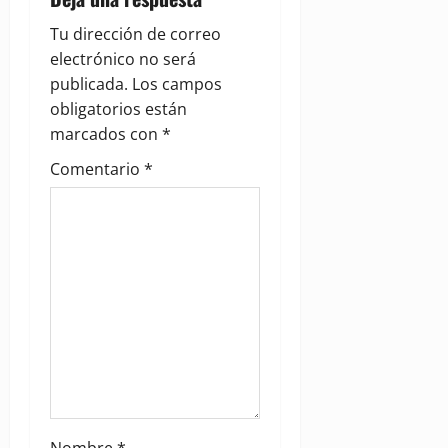
i
Tu dirección de correo
g
electrónico no será
publicada.
Los campos
a
obligatorios están
marcados con
*
t
Comentario
*
i
o
n
Nombre
*