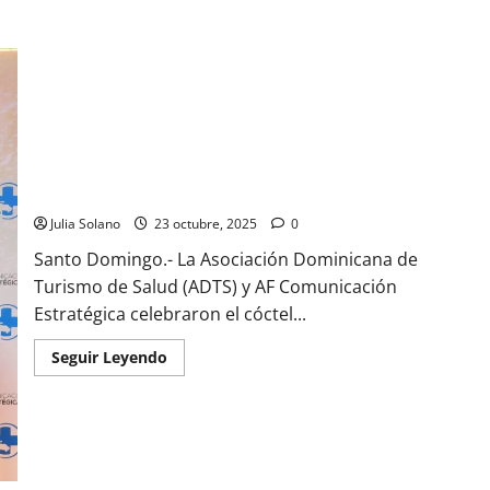
Autoridades y líderes del sector dan apertura al cóctel
inaugural del 7mo. Congreso de Turismo de Salud
Julia Solano
23 octubre, 2025
0
Santo Domingo.- La Asociación Dominicana de
Turismo de Salud (ADTS) y AF Comunicación
Estratégica celebraron el cóctel...
Read
Seguir Leyendo
more
about
Autoridades
y
líderes
del
sector
dan