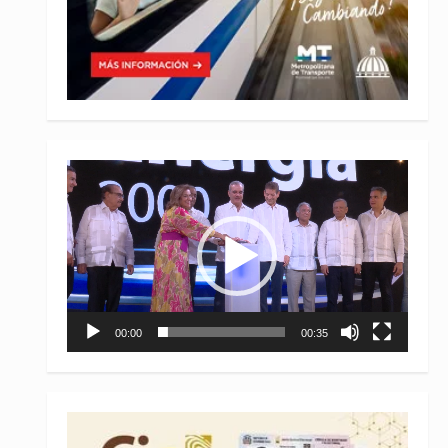
Reproductor
de
vídeo
00:00
00:35