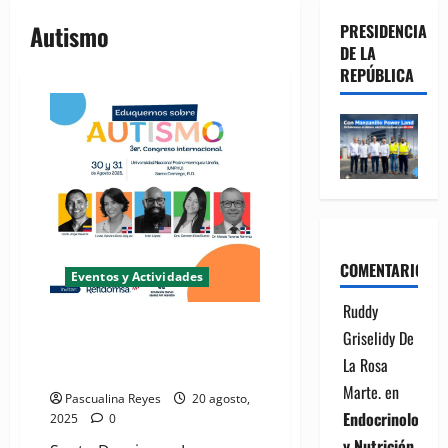
Autismo
PRESIDENCIA
DE LA
REPÚBLICA
COMENTARIOS
Eventos y Actividades
Ruddy
Fundación Manos Unidas Por
Griselidy De
Autismo invita a Congreso
La Rosa
Internacional
Marte.
en
Pascualina Reyes
20 agosto,
Endocrinología
2025
0
y Nutrición