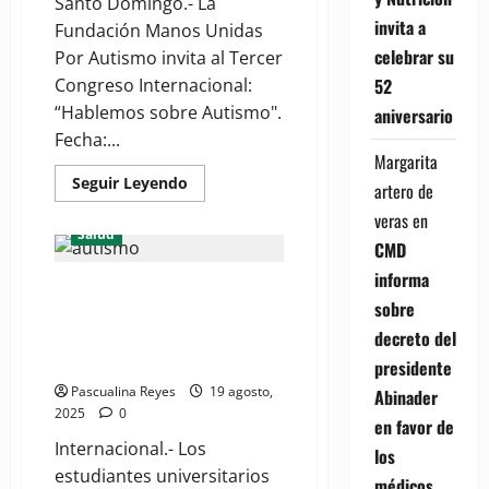
Santo Domingo.- La
invita a
Fundación Manos Unidas
celebrar su
Por Autismo invita al Tercer
52
Congreso Internacional:
“Hablemos sobre Autismo".
aniversario
Fecha:...
Margarita
Read
Seguir Leyendo
artero de
more
about
veras
en
Fundación
Salud
Manos
CMD
Unidas
Por
informa
Estudiantes universitarios con
Autismo
invita
sobre
autismo tienen tasas mucho
a
Congreso
decreto del
más altas de ansiedad y
Internacional
depresión
presidente
Pascualina Reyes
19 agosto,
Abinader
2025
0
en favor de
Internacional.- Los
los
estudiantes universitarios
médicos