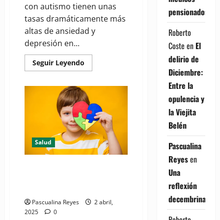
con autismo tienen unas
pensionados
tasas dramáticamente más
altas de ansiedad y
Roberto
depresión en...
Coste
en
El
delirio de
Read
Seguir Leyendo
more
Diciembre:
about
Estudiantes
Entre la
universitarios
con
opulencia y
autismo
tienen
la Viejita
tasas
Belén
mucho
más
altas
Salud
Pascualina
de
ansiedad
Reyes
en
y
depresión
Día Mundial de Concienciación
Una
sobre el Autismo: Un llamado a
reflexión
la inclusión y comprensión
decembrina
Pascualina Reyes
2 abril,
2025
0
Roberto