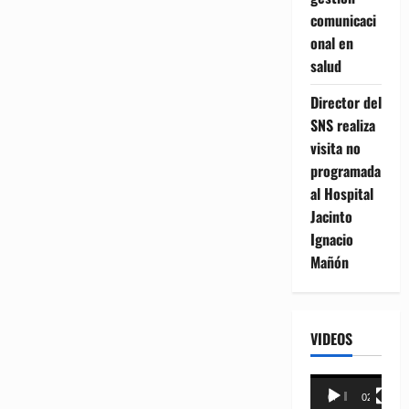
comunicaci
onal en
salud
Director del
SNS realiza
visita no
programada
al Hospital
Jacinto
Ignacio
Mañón
VIDEOS
Reproductor
00:00
02:18
de