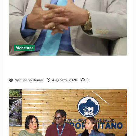
Bienestar
Cardiólogo pediatra incentiva a la evaluación
cardíaca desde el nacimiento
Pascualina Reyes
4 agosto, 2026
0