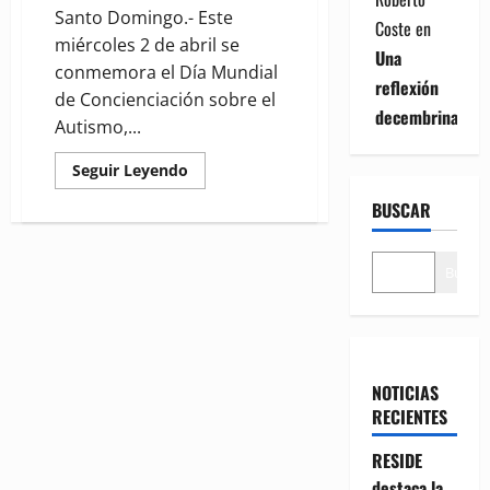
Santo Domingo.- Este
Coste
en
miércoles 2 de abril se
Una
conmemora el Día Mundial
reflexión
de Concienciación sobre el
decembrina
Autismo,...
Read
Seguir Leyendo
more
about
BUSCAR
Día
Mundial
de
Concienciación
Buscar
sobre
el
Autismo:
Un
llamado
a
la
inclusión
NOTICIAS
y
comprensión
RECIENTES
RESIDE
destaca la