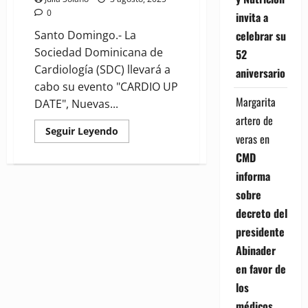
0
invita a
celebrar su
Santo Domingo.- La
Sociedad Dominicana de
52
Cardiología (SDC) llevará a
aniversario
cabo su evento "CARDIO UP
Margarita
DATE", Nuevas...
artero de
Read
Seguir Leyendo
veras
en
more
about
CMD
Cardiología
llevará
informa
a
cabo
sobre
el
evento
decreto del
"CARDIO
UP
presidente
DATE"
Abinader
en favor de
los
médicos