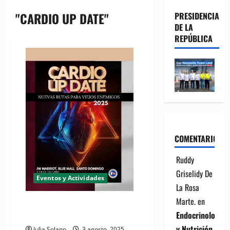
"CARDIO UP DATE"
PRESIDENCIA
DE LA
REPÚBLICA
COMENTARIOS
Ruddy
Griselidy De
Eventos y Actividades
La Rosa
Marte.
en
Cardiología llevará a cabo el
Endocrinología
evento "CARDIO UP DATE"
y Nutrición
Julia Solano
3 agosto, 2025