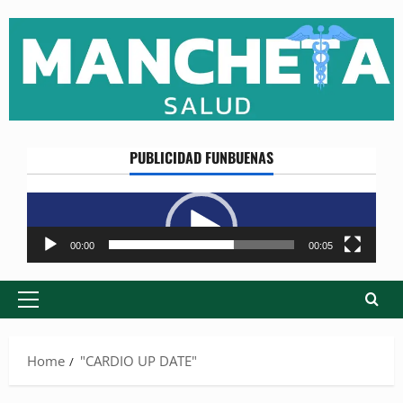
Skip
to
content
PUBLICIDAD FUNBUENAS
Reproductor
de
vídeo
00:00
00:05
Primary
Menu
Home
"CARDIO UP DATE"