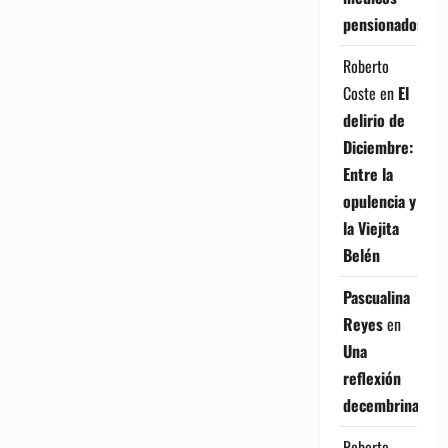
pensionados
Roberto
Coste
en
El
delirio de
Diciembre:
Entre la
opulencia y
la Viejita
Belén
Pascualina
Reyes
en
Una
reflexión
decembrina
Roberto