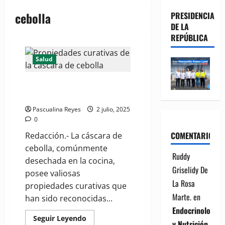
cebolla
PRESIDENCIA
DE LA
REPÚBLICA
Salud
Propiedades curativas de la
cáscara de cebolla
Pascualina Reyes
2 julio, 2025
0
COMENTARIOS
Redacción.- La cáscara de
cebolla, comúnmente
Ruddy
desechada en la cocina,
Griselidy De
posee valiosas
La Rosa
propiedades curativas que
Marte.
en
han sido reconocidas...
Endocrinología
Read
Seguir Leyendo
y Nutrición
more