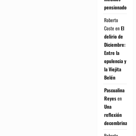
pensionados
Roberto
Coste
en
El
delirio de
Diciembre:
Entre la
opulencia y
la Viejita
Belén
Pascualina
Reyes
en
Una
reflexión
decembrina
Roberto