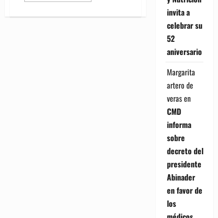
about
invita a
Propiedades
curativas
celebrar su
de
la
52
cáscara
de
aniversario
cebolla
Margarita
artero de
veras
en
CMD
informa
sobre
decreto del
presidente
Abinader
en favor de
los
médicos