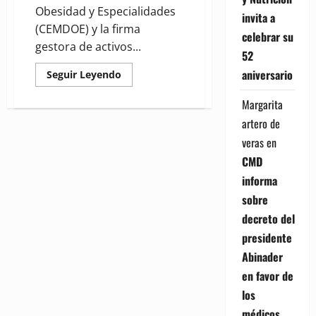
Obesidad y Especialidades
invita a
(CEMDOE) y la firma
celebrar su
gestora de activos...
52
aniversario
Read
Seguir Leyendo
more
about
Margarita
(VIDEO)
CEMDOE
artero de
e
INTEGRA
veras
en
celebran
segunda
CMD
edición
de
informa
foro
de
sobre
salud
decreto del
presidente
Abinader
en favor de
los
médicos