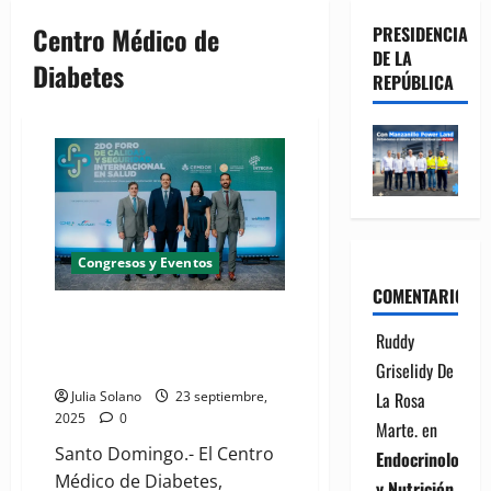
Centro Médico de
PRESIDENCIA
DE LA
Diabetes
REPÚBLICA
Congresos y Eventos
COMENTARIOS
(VIDEO) CEMDOE e INTEGRA
Ruddy
celebran segunda edición de
foro de salud
Griselidy De
La Rosa
Julia Solano
23 septiembre,
2025
0
Marte.
en
Santo Domingo.- El Centro
Endocrinología
Médico de Diabetes,
y Nutrición