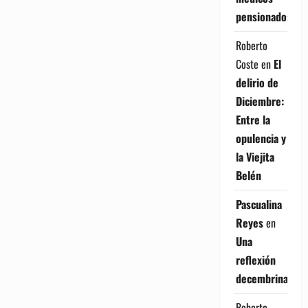
pensionados
Roberto
Coste
en
El
delirio de
Diciembre:
Entre la
opulencia y
la Viejita
Belén
Pascualina
Reyes
en
Una
reflexión
decembrina
Roberto