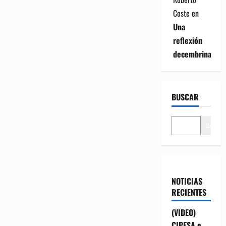
Coste
en
Una
reflexión
decembrina
BUSCAR
Buscar
NOTICIAS
RECIENTES
(VIDEO)
CIPESA e