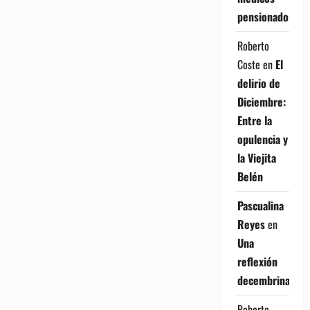
pensionados
Roberto
Coste
en
El
delirio de
Diciembre:
Entre la
opulencia y
la Viejita
Belén
Pascualina
Reyes
en
Una
reflexión
decembrina
Roberto