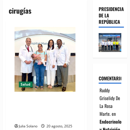
cirugías
PRESIDENCIA
DE LA
REPÚBLICA
COMENTARIOS
Salud
Ruddy
Griselidy De
Programa entre RD y España
brinda oportunidad de vida a 21
La Rosa
niños con cardiopatías
Marte.
en
congénitas
Endocrinología
Julia Solano
20 agosto, 2025
y Nutrición