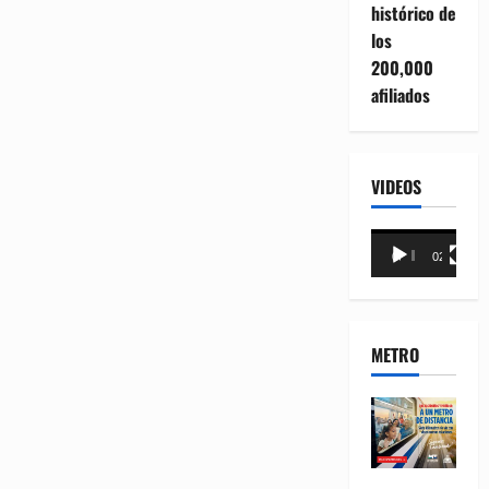
histórico de
los
200,000
afiliados
VIDEOS
Reproductor
00:00
02:18
de
vídeo
METRO