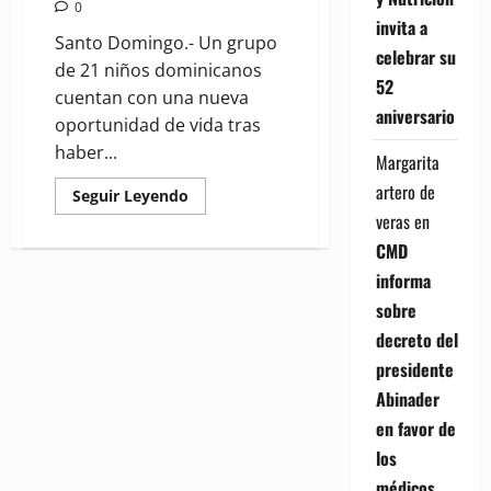
0
invita a
Santo Domingo.- Un grupo
celebrar su
de 21 niños dominicanos
52
cuentan con una nueva
aniversario
oportunidad de vida tras
haber...
Margarita
artero de
Read
Seguir Leyendo
more
veras
en
about
Programa
CMD
entre
RD
informa
y
España
sobre
brinda
oportunidad
decreto del
de
vida
presidente
a
21
Abinader
niños
con
en favor de
cardiopatías
congénitas
los
médicos