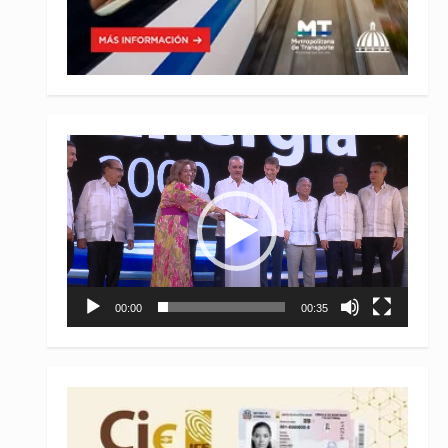
Reproductor
de
vídeo
00:00
00:35