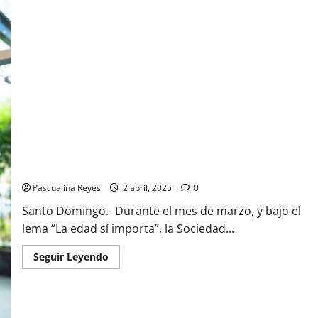
“La edad sí importa”: Sociedad de Gastroenterología
promueve prevención del cáncer colorrectal
Pascualina Reyes
2 abril, 2025
0
Santo Domingo.- Durante el mes de marzo, y bajo el
lema “La edad sí importa”, la Sociedad...
Read
Seguir Leyendo
more
about
“La
edad
sí
importa”: