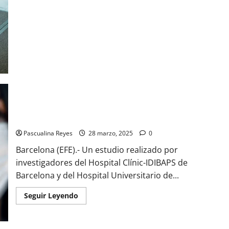
Sociedad
de
Gastroenterología
promueve
prevención
del
cáncer
colorrectal
Colonoscopia y prueba en heces son equivalentes para
detectar cáncer colorrectal
Pascualina Reyes
28 marzo, 2025
0
Barcelona (EFE).- Un estudio realizado por
investigadores del Hospital Clínic-IDIBAPS de
Barcelona y del Hospital Universitario de...
Read
Seguir Leyendo
more
about
Colonoscopia
y