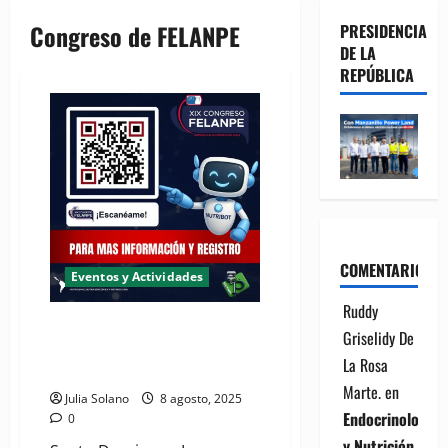
Congreso de FELANPE
PRESIDENCIA
DE LA
REPÚBLICA
COMENTARIOS
Eventos y Actividades
Ruddy
(VIDEO) Sociedades de Nutrición
Griselidy De
invitan al "Congreso de
La Rosa
FELANPE"
Marte.
en
Julia Solano
8 agosto, 2025
Endocrinología
0
y Nutrición