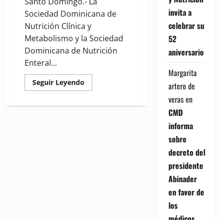
Santo Domingo.- La
invita a
Sociedad Dominicana de
celebrar su
Nutrición Clínica y
52
Metabolismo y la Sociedad
Dominicana de Nutrición
aniversario
Enteral...
Margarita
Read
Seguir Leyendo
artero de
more
about
veras
en
(VIDEO)
Sociedades
CMD
de
Nutrición
informa
invitan
al
sobre
"Congreso
de
decreto del
FELANPE"
presidente
Abinader
en favor de
los
médicos