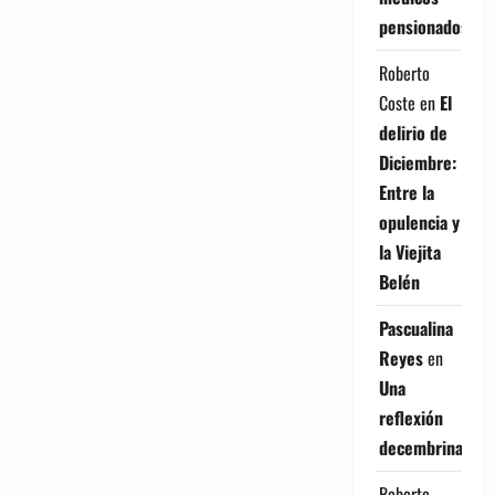
pensionados
Roberto
Coste
en
El
delirio de
Diciembre:
Entre la
opulencia y
la Viejita
Belén
Pascualina
Reyes
en
Una
reflexión
decembrina
Roberto