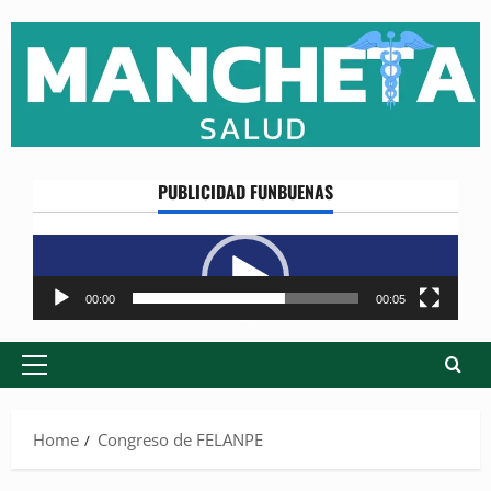
Skip
to
content
PUBLICIDAD FUNBUENAS
Reproductor
de
vídeo
00:00
00:05
Primary
Menu
Home
Congreso de FELANPE