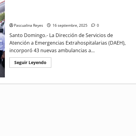
DAEH recibe 43 nuevas ambulancias para fortalecer la
atención prehospitalaria
Pascualina Reyes
16 septiembre, 2025
0
Santo Domingo.- La Dirección de Servicios de
Atención a Emergencias Extrahospitalarias (DAEH),
incorporó 43 nuevas ambulancias a...
Read
Seguir Leyendo
more
about
DAEH
recibe
43
nuevas
ambulancias
para
fortalecer
la
atención
prehospitalaria