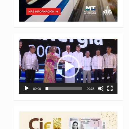
Reproductor
de
vídeo
00:00
00:35