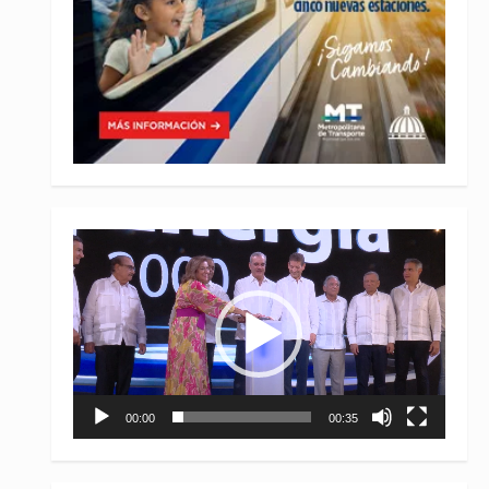
Reproductor
de
vídeo
00:00
00:35