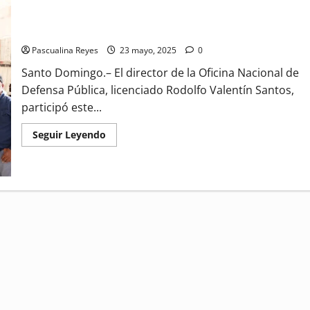
Defensa Pública y Vivienda recorren Ciudad Judicial de SDO
Pascualina Reyes
23 mayo, 2025
0
Santo Domingo.– El director de la Oficina Nacional de
Defensa Pública, licenciado Rodolfo Valentín Santos,
participó este...
Read
Seguir Leyendo
more
about
Defensa
Pública
y
Vivienda
recorren
Ciudad
Judicial
de
SDO