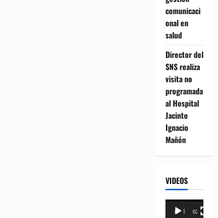
comunicaci
onal en
salud
Director del
SNS realiza
visita no
programada
al Hospital
Jacinto
Ignacio
Mañón
VIDEOS
Reproductor
00:00
02:18
de