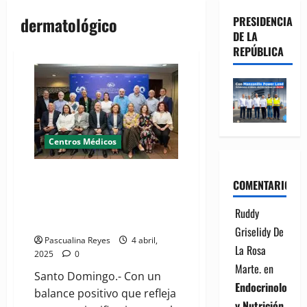
dermatológico
PRESIDENCIA
DE LA
REPÚBLICA
Centros Médicos
Patronato Contra la Lepra y el
COMENTARIOS
IDCP presentan informe de
gestión 2024 y proyecciones
Ruddy
para 2025
Griselidy De
Pascualina Reyes
4 abril,
La Rosa
2025
0
Marte.
en
Santo Domingo.- Con un
Endocrinología
balance positivo que refleja
y Nutrición