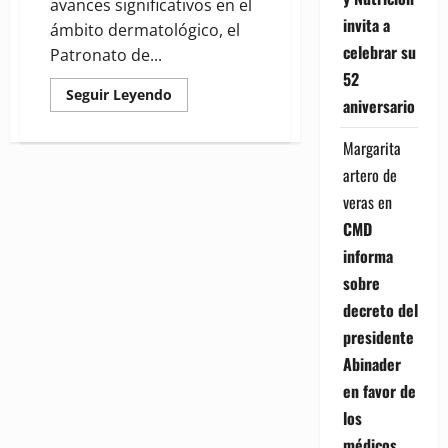
avances significativos en el
invita a
ámbito dermatológico, el
celebrar su
Patronato de...
52
Read
Seguir Leyendo
aniversario
more
about
Patronato
Margarita
Contra
la
artero de
Lepra
y
veras
en
el
IDCP
CMD
presentan
informe
informa
de
gestión
sobre
2024
y
decreto del
proyecciones
para
presidente
2025
Abinader
en favor de
los
médicos