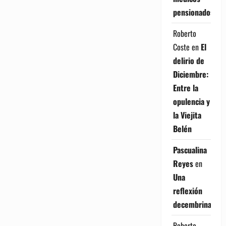
pensionados
Roberto
Coste
en
El
delirio de
Diciembre:
Entre la
opulencia y
la Viejita
Belén
Pascualina
Reyes
en
Una
reflexión
decembrina
Roberto