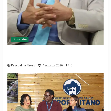
Bienestar
Cardiólogo pediatra incentiva a la evaluación
cardíaca desde el nacimiento
Pascualina Reyes
4 agosto, 2026
0