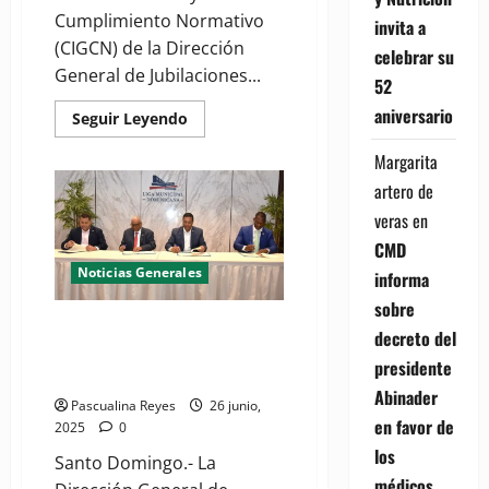
Cumplimiento Normativo
invita a
(CIGCN) de la Dirección
celebrar su
General de Jubilaciones...
52
aniversario
Read
Seguir Leyendo
more
about
Margarita
DGJP
inaugura
artero de
Buzón
Físico
veras
en
de
Denuncias
CMD
Ciudadanas
Noticias Generales
informa
sobre
(VIDEO) DGJP, LMD y entidades
decreto del
asociadas de la municipalidad
presidente
firman acuerdo
Abinader
Pascualina Reyes
26 junio,
en favor de
2025
0
los
Santo Domingo.- La
médicos