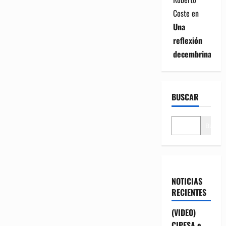
Coste
en
Una
reflexión
decembrina
BUSCAR
Buscar
NOTICIAS
RECIENTES
(VIDEO)
CIPESA e