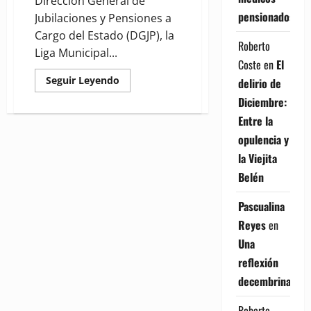
Dirección General de
pensionados
Jubilaciones y Pensiones a
Cargo del Estado (DGJP), la
Roberto
Liga Municipal...
Coste
en
El
Read
Seguir Leyendo
delirio de
more
about
Diciembre:
(VIDEO)
DGJP,
Entre la
LMD
y
opulencia y
entidades
la Viejita
asociadas
de
Belén
la
municipalidad
firman
Pascualina
acuerdo
Reyes
en
Una
reflexión
decembrina
Roberto