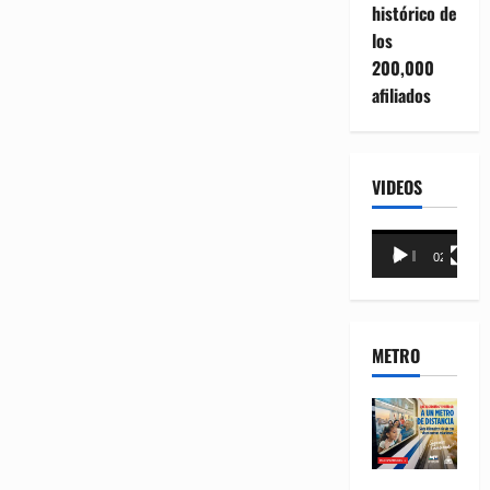
histórico de
los
200,000
afiliados
VIDEOS
Reproductor
00:00
02:18
de
vídeo
METRO