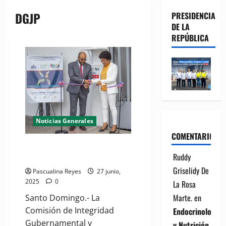
DGJP
PRESIDENCIA
DE LA
REPÚBLICA
Noticias Generales
COMENTARIOS
DGJP inaugura Buzón Físico de
Ruddy
Denuncias Ciudadanas
Griselidy De
Pascualina Reyes
27 junio,
2025
0
La Rosa
Marte.
en
Santo Domingo.- La
Comisión de Integridad
Endocrinología
Gubernamental y
y Nutrición