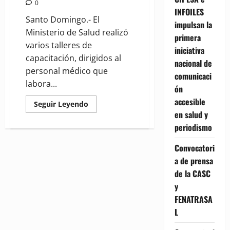
0
INFOILES
Santo Domingo.- El
impulsan la
Ministerio de Salud realizó
primera
varios talleres de
iniciativa
capacitación, dirigidos al
nacional de
personal médico que
comunicaci
labora...
ón
accesible
Read
Seguir Leyendo
more
en salud y
about
(VIDEO)
periodismo
MSP
capacita
a
Convocatori
médicos
a de prensa
en
prevención
de la CASC
y
control
y
de
TB,
FENATRASA
VIH
L
y
Diabetes