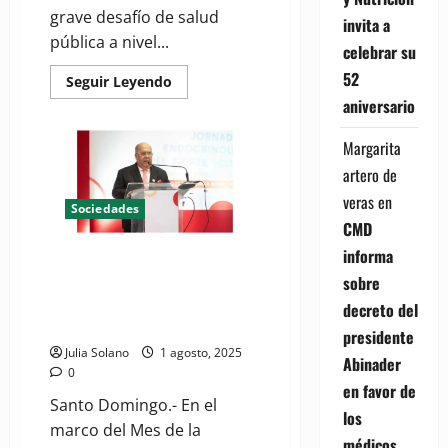
grave desafío de salud
invita a
pública a nivel...
celebrar su
52
Read
Seguir Leyendo
more
aniversario
about
Conversando
con
Margarita
el
Dr.
artero de
Williams
De
veras
en
Jesús
Sociedades
Salvador,
CMD
sobre
perspectivas
informa
Presidente de SODENN llama al
epidemiológicas
y
Congreso a aprobar Ley de
sobre
terapéuticas
Diabetes en República
de
decreto del
la
Dominicana
diabetes
presidente
para
Julia Solano
1 agosto, 2025
el
Abinader
0
2026
en favor de
Santo Domingo.- En el
los
marco del Mes de la
médicos