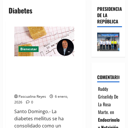
Diabetes
PRESIDENCIA
DE LA
REPÚBLICA
Bienestar
Conversando con el Dr. Williams
De Jesús Salvador, sobre
perspectivas epidemiológicas y
COMENTARIOS
terapéuticas de la diabetes para
Ruddy
el 2026
Griselidy De
Pascualina Reyes
6 enero,
2026
0
La Rosa
Santo Domingo.- La
Marte.
en
diabetes mellitus se ha
Endocrinología
consolidado como un
y Nutrición