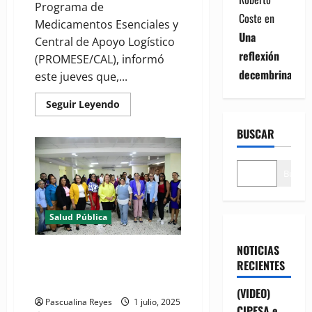
Programa de
Coste
en
Medicamentos Esenciales y
Una
Central de Apoyo Logístico
reflexión
(PROMESE/CAL), informó
decembrina
este jueves que,...
Read
Seguir Leyendo
more
about
BUSCAR
PROMESE/CAL
abastece
Farmacias
del
Pueblo
Buscar
con
medicamentos
para
diabetes
Salud Pública
NOTICIAS
(VIDEO) MSP capacita a médicos
RECIENTES
en prevención y control de TB,
VIH y Diabetes
(VIDEO)
Pascualina Reyes
1 julio, 2025
CIPESA e