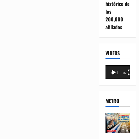
histórico de
los
200,000
afiliados
VIDEOS
Reproductor
00:00
02:18
de
vídeo
METRO