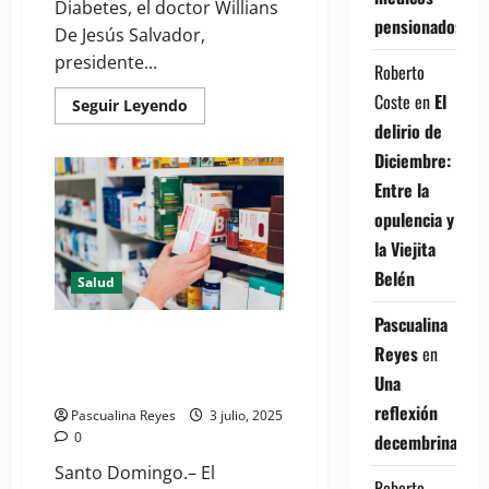
Diabetes, el doctor Willians
pensionados
De Jesús Salvador,
presidente...
Roberto
Coste
en
El
Read
Seguir Leyendo
more
delirio de
about
Presidente
Diciembre:
de
SODENN
Entre la
llama
al
opulencia y
Congreso
a
la Viejita
aprobar
Ley
Belén
Salud
de
Diabetes
en
Pascualina
República
PROMESE/CAL abastece
Dominicana
Reyes
en
Farmacias del Pueblo con
Una
medicamentos para diabetes
reflexión
Pascualina Reyes
3 julio, 2025
0
decembrina
Santo Domingo.– El
Roberto