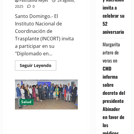
Pascualina Reyes
24 agosto,
invita a
2025
0
celebrar su
Santo Domingo.- El
52
Instituto Nacional de
Coordinación de
aniversario
Trasplante (INCORT) invita
Margarita
a participar en su
artero de
"Diplomado en...
veras
en
Read
Seguir Leyendo
CMD
more
about
informa
INCORT
invita
sobre
a
participar
decreto del
en
diplomado
presidente
Salud
de
donación
Abinader
de
transplantes
en favor de
DGJP y SIPEN finalizan primer
de
Diplomado RITA sobre el
organismos
los
Sistema Dominicano de
médicos