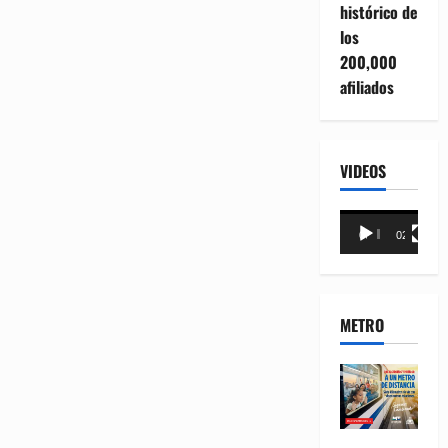
histórico de
los
200,000
afiliados
VIDEOS
Reproductor
00:00
02:18
de
vídeo
METRO