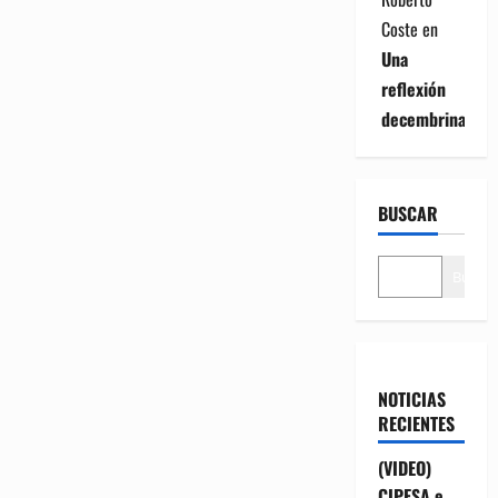
Coste
en
Una
reflexión
decembrina
BUSCAR
Buscar
NOTICIAS
RECIENTES
(VIDEO)
CIPESA e