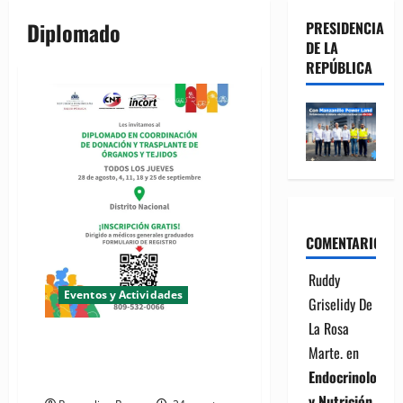
Diplomado
PRESIDENCIA
DE LA
REPÚBLICA
COMENTARIOS
Ruddy
Eventos y Actividades
Griselidy De
La Rosa
INCORT invita a participar en
Marte.
en
diplomado de donación de
Endocrinología
transplantes de organismos
y Nutrición