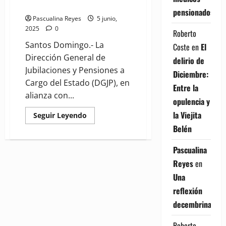
Pensiones
pensionados
Pascualina Reyes
5 junio,
2025
0
Roberto
Santos Domingo.- La
Coste
en
El
Dirección General de
delirio de
Jubilaciones y Pensiones a
Diciembre:
Cargo del Estado (DGJP), en
Entre la
alianza con...
opulencia y
la Viejita
Read
Seguir Leyendo
more
Belén
about
DGJP
y
Pascualina
SIPEN
finalizan
Reyes
en
primer
Diplomado
Una
RITA
sobre
reflexión
el
Sistema
decembrina
Dominicano
de
Pensiones
Roberto