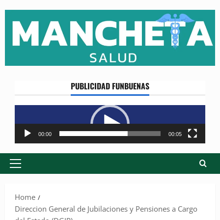
Skip
to
content
PUBLICIDAD FUNBUENAS
Reproductor
de
vídeo
00:00
00:05
Primary
Menu
Home
Direccion General de Jubilaciones y Pensiones a Cargo