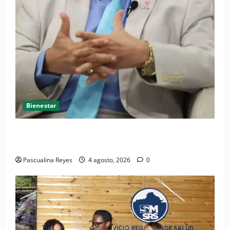
Bienestar
Cardiólogo pediatra incentiva a la evaluación
cardíaca desde el nacimiento
Pascualina Reyes
4 agosto, 2026
0