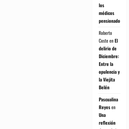
los
médicos
pensionados
Roberto
Coste
en
El
delirio de
Diciembre:
Entre la
opulencia y
la Viejita
Belén
Pascualina
Reyes
en
Una
reflexión