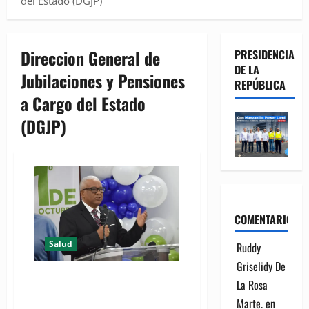
del Estado (DGJP)
Direccion General de
PRESIDENCIA
DE LA
Jubilaciones y Pensiones
REPÚBLICA
a Cargo del Estado
(DGJP)
COMENTARIOS
Salud
Ruddy
Griselidy De
DGJP agasaja a envejecientes
La Rosa
por el Día Nacional del Adulto
Marte.
en