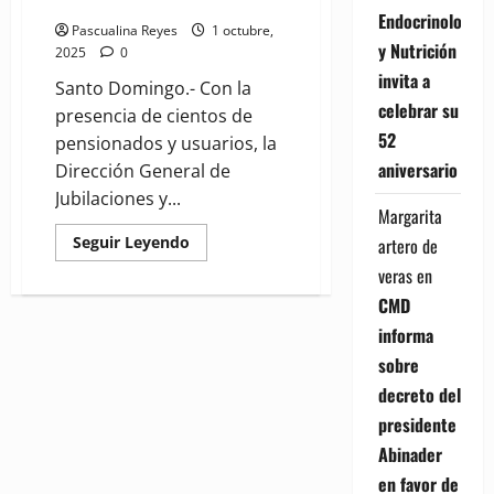
Mayor
Endocrinología
Pascualina Reyes
1 octubre,
y Nutrición
2025
0
invita a
Santo Domingo.- Con la
celebrar su
presencia de cientos de
52
pensionados y usuarios, la
aniversario
Dirección General de
Jubilaciones y...
Margarita
Read
Seguir Leyendo
artero de
more
about
veras
en
DGJP
CMD
agasaja
a
informa
envejecientes
por
sobre
el
Día
decreto del
Nacional
del
presidente
Adulto
Mayor
Abinader
en favor de