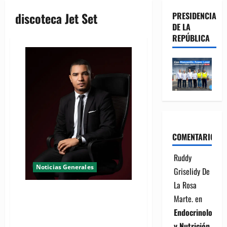
discoteca Jet Set
PRESIDENCIA
DE LA
REPÚBLICA
COMENTARIOS
Ruddy
Noticias Generales
Griselidy De
La Rosa
Abogado Jean Cristofer Pérez
Marte.
en
deposita querella por 100MM
Endocrinología
contra propietarios del Jet Set,
y Nutrición
Alcaldía del DN y el Estado