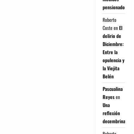
Set,
Alcaldía
pensionados
del
DN
y
Roberto
el
Estado
Coste
en
El
delirio de
Diciembre:
Entre la
opulencia y
la Viejita
Belén
Pascualina
Reyes
en
Una
reflexión
decembrina
Roberto