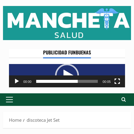
Skip
to
content
PUBLICIDAD FUNBUENAS
Reproductor
de
vídeo
00:00
00:05
Primary
Menu
Home
discoteca Jet Set