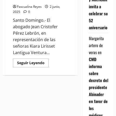
invita a
Pascualina Reyes
2 junio,
2025
0
celebrar su
Santo Domingo.- El
52
abogado Jean Cristofer
aniversario
Pérez Lebrón, en
Margarita
representación de las
artero de
señoras Kiara Lirisset
veras
en
Lantigua Ventura...
CMD
Read
Seguir Leyendo
informa
more
about
sobre
Abogado
Jean
decreto del
Cristofer
Pérez
presidente
deposita
querella
Abinader
por
100MM
en favor de
contra
propietarios
los
del
Jet
médicos