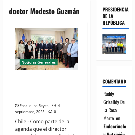
doctor Modesto Guzmán
PRESIDENCIA
DE LA
REPÚBLICA
Noticias Generales
Director de Desarrollo de la
COMENTARIOS
Comunidad agota agenda en
Chile; busca traer experiencias
Ruddy
de programas sociales
Griselidy De
Pascualina Reyes
4
La Rosa
septiembre, 2025
0
Marte.
en
Chile.- Como parte de la
Endocrinología
agenda que el director
y Nutrición