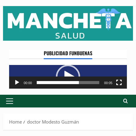
Skip
to
content
PUBLICIDAD FUNBUENAS
Reproductor
de
vídeo
00:00
00:05
Primary
Menu
Home
doctor Modesto Guzmán