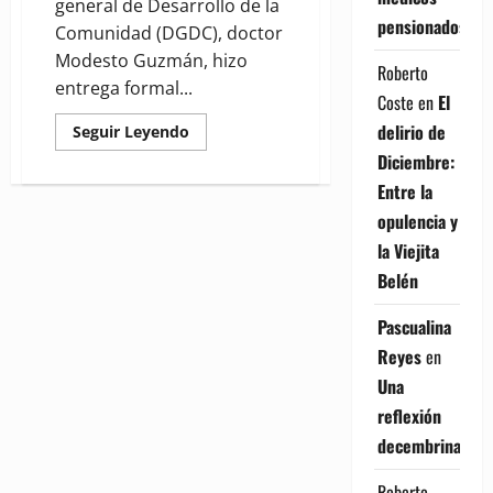
general de Desarrollo de la
pensionados
Comunidad (DGDC), doctor
Modesto Guzmán, hizo
Roberto
entrega formal...
Coste
en
El
delirio de
Read
Seguir Leyendo
more
Diciembre:
about
(VIDEO)
Entre la
Modesto
Guzmán
opulencia y
entrega
vivienda
la Viejita
reconstruida
y
Belén
amueblada
a
señora
Pascualina
en
Boca
Reyes
en
Chica
Una
reflexión
decembrina
Roberto