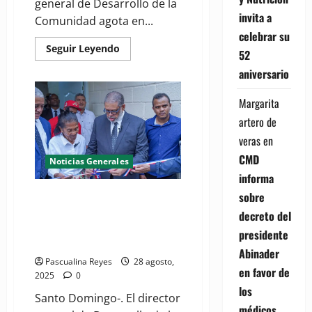
general de Desarrollo de la
invita a
Comunidad agota en...
celebrar su
Read
Seguir Leyendo
52
more
about
aniversario
Director
de
Desarrollo
Margarita
de
la
artero de
Comunidad
agota
veras
en
agenda
en
CMD
Noticias Generales
Chile;
busca
informa
traer
experiencias
sobre
(VIDEO) Modesto Guzmán
de
entrega vivienda reconstruida y
programas
decreto del
sociales
amueblada a señora en Boca
presidente
Chica
Abinader
Pascualina Reyes
28 agosto,
en favor de
2025
0
los
Santo Domingo-. El director
médicos