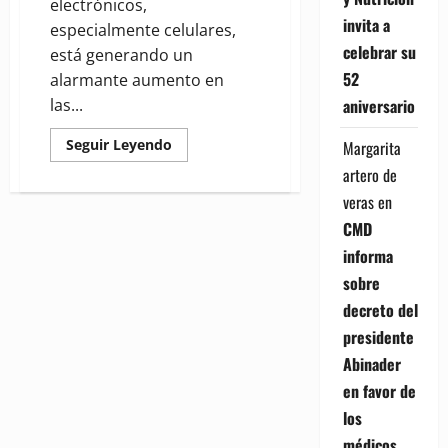
electrónicos,
invita a
especialmente celulares,
celebrar su
está generando un
52
alarmante aumento en
aniversario
las...
Read
Seguir Leyendo
Margarita
more
about
artero de
Aumentan
veras
en
consultas
por
CMD
problemas
cervicales
informa
en
niños
sobre
debido
al
decreto del
uso
excesivo
presidente
de
celulares,
Abinader
advierte
especialista
en favor de
los
médicos