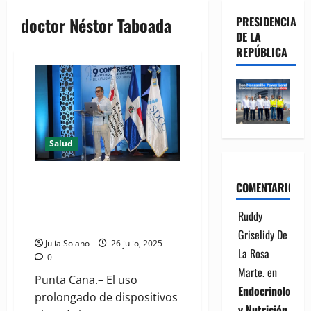
doctor Néstor Taboada
PRESIDENCIA
DE LA
REPÚBLICA
Salud
Aumentan consultas por
COMENTARIOS
problemas cervicales en niños
debido al uso excesivo de
Ruddy
celulares, advierte especialista
Griselidy De
Julia Solano
26 julio, 2025
La Rosa
0
Marte.
en
Punta Cana.– El uso
Endocrinología
prolongado de dispositivos
y Nutrición