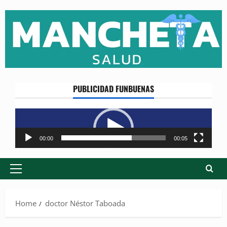
Skip
to
content
PUBLICIDAD FUNBUENAS
Reproductor
de
vídeo
00:00
00:05
Primary
Menu
Home
doctor Néstor Taboada