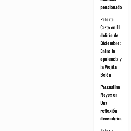
pensionados
Roberto
Coste
en
El
delirio de
Diciembre:
Entre la
opulencia y
la Viejita
Belén
Pascualina
Reyes
en
Una
reflexión
decembrina
Roberto