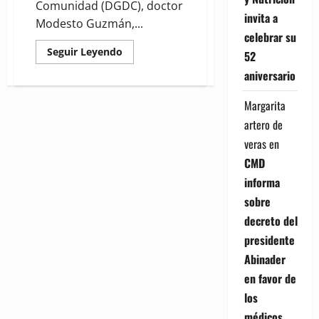
Comunidad (DGDC), doctor
invita a
Modesto Guzmán,...
celebrar su
Read
Seguir Leyendo
52
more
about
aniversario
Director
Desarrollo
de
Margarita
la
Comunidad
artero de
garantiza
ampliación
veras
en
de
programas
CMD
informa
sobre
decreto del
presidente
Abinader
en favor de
los
médicos