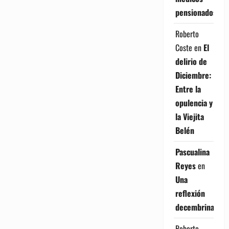
pensionados
Roberto
Coste
en
El
delirio de
Diciembre:
Entre la
opulencia y
la Viejita
Belén
Pascualina
Reyes
en
Una
reflexión
decembrina
Roberto