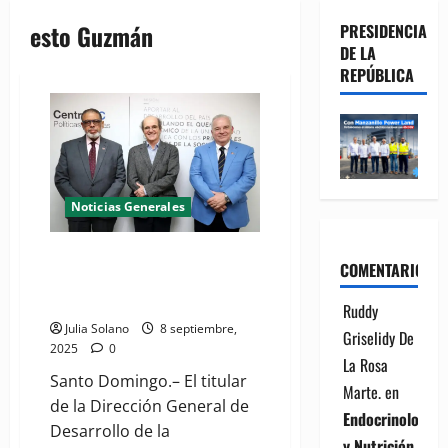
esto Guzmán
PRESIDENCIA
DE LA
REPÚBLICA
Noticias Generales
Director Desarrollo de la
COMENTARIOS
Comunidad garantiza ampliación
de programas
Ruddy
Julia Solano
8 septiembre,
Griselidy De
2025
0
La Rosa
Santo Domingo.– El titular
Marte.
en
de la Dirección General de
Endocrinología
Desarrollo de la
y Nutrición