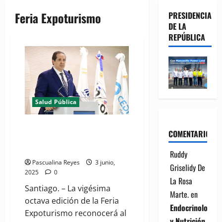
Feria Expoturismo
PRESIDENCIA
DE LA
REPÚBLICA
Salud Pública
Expoturismo 2025 rendirá
COMENTARIOS
homenaje al ministro de Salud
Pública, doctor Víctor Atallah
Ruddy
Pascualina Reyes
3 junio,
Griselidy De
2025
0
La Rosa
Santiago. – La vigésima
Marte.
en
octava edición de la Feria
Endocrinología
Expoturismo reconocerá al
y Nutrición