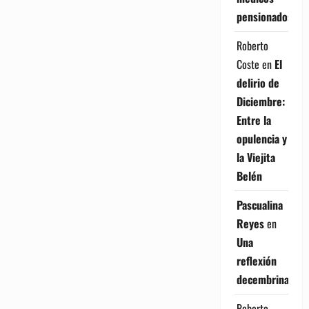
pensionados
Roberto
Coste
en
El
delirio de
Diciembre:
Entre la
opulencia y
la Viejita
Belén
Pascualina
Reyes
en
Una
reflexión
decembrina
Roberto