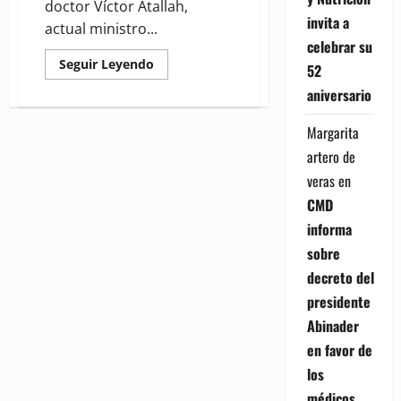
doctor Víctor Atallah,
invita a
actual ministro...
celebrar su
Read
Seguir Leyendo
52
more
about
aniversario
Expoturismo
2025
rendirá
Margarita
homenaje
al
artero de
ministro
de
veras
en
Salud
Pública,
CMD
doctor
Víctor
informa
Atallah
sobre
decreto del
presidente
Abinader
en favor de
los
médicos