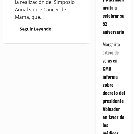
la realización del Simposio
invita a
Anual sobre Cáncer de
celebrar su
Mama, que...
52
Read
Seguir Leyendo
aniversario
more
about
Friend
Margarita
United
For
artero de
Health
anuncia
veras
en
Simposio
y
CMD
Misión
Humanitaria
informa
en
RD
sobre
sobre
el
decreto del
cáncer
de
presidente
mama
Abinader
en favor de
los
médicos