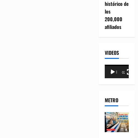
histórico de
los
200,000
afiliados
VIDEOS
Reproductor
00:00
02:18
de
vídeo
METRO