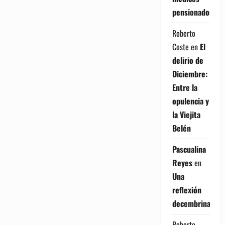
pensionados
Roberto
Coste
en
El
delirio de
Diciembre:
Entre la
opulencia y
la Viejita
Belén
Pascualina
Reyes
en
Una
reflexión
decembrina
Roberto