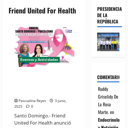
Friend United For Health
PRESIDENCIA
DE LA
REPÚBLICA
Eventos y Actividades
Friend United For Health
COMENTARIOS
anuncia Simposio y Misión
Humanitaria en RD sobre el
Ruddy
cáncer de mama
Griselidy De
Pascualina Reyes
3 junio,
La Rosa
2025
0
Marte.
en
Santo Domingo.- Friend
Endocrinología
United For Health anunció
y Nutrición