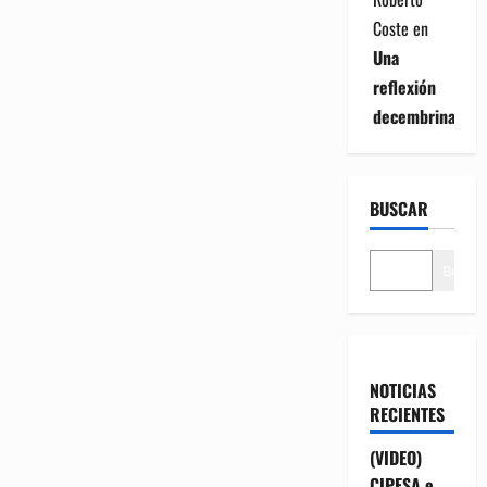
Coste
en
Una
reflexión
decembrina
BUSCAR
Buscar
NOTICIAS
RECIENTES
(VIDEO)
CIPESA e