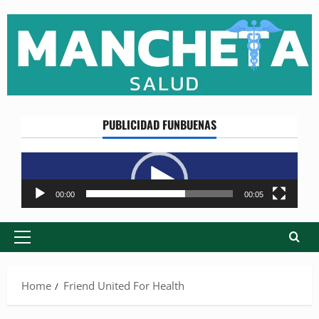
Skip
to
content
PUBLICIDAD FUNBUENAS
Reproductor
de
vídeo
00:00
00:05
Primary
Menu
Home
Friend United For Health