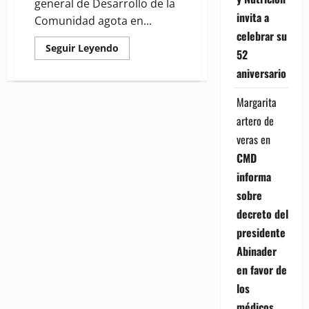
general de Desarrollo de la
invita a
Comunidad agota en...
celebrar su
Read
Seguir Leyendo
52
more
about
aniversario
Director
de
Desarrollo
Margarita
de
la
artero de
Comunidad
agota
veras
en
agenda
en
CMD
Chile;
busca
informa
traer
experiencias
sobre
de
programas
decreto del
sociales
presidente
Abinader
en favor de
los
médicos