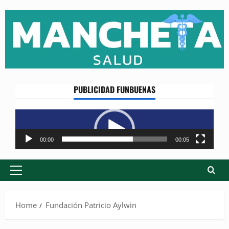
Skip
to
content
PUBLICIDAD FUNBUENAS
Reproductor
de
vídeo
00:00
00:05
Primary
Menu
Home
Fundación Patricio Aylwin