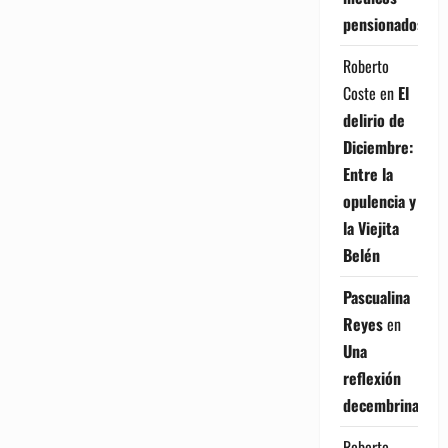
pensionados
Roberto
Coste
en
El
delirio de
Diciembre:
Entre la
opulencia y
la Viejita
Belén
Pascualina
Reyes
en
Una
reflexión
decembrina
Roberto