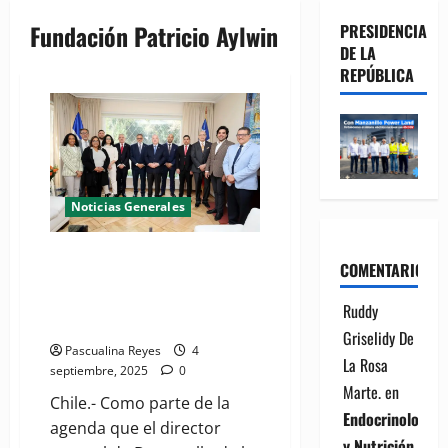
Fundación Patricio Aylwin
PRESIDENCIA
DE LA
REPÚBLICA
Noticias Generales
Director de Desarrollo de la
COMENTARIOS
Comunidad agota agenda en
Chile; busca traer experiencias
Ruddy
de programas sociales
Griselidy De
Pascualina Reyes
4
La Rosa
septiembre, 2025
0
Marte.
en
Chile.- Como parte de la
Endocrinología
agenda que el director
y Nutrición