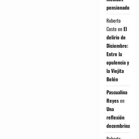
pensionados
Roberto
Coste
en
El
delirio de
Diciembre:
Entre la
opulencia y
la Viejita
Belén
Pascualina
Reyes
en
Una
reflexión
decembrina
Roberto