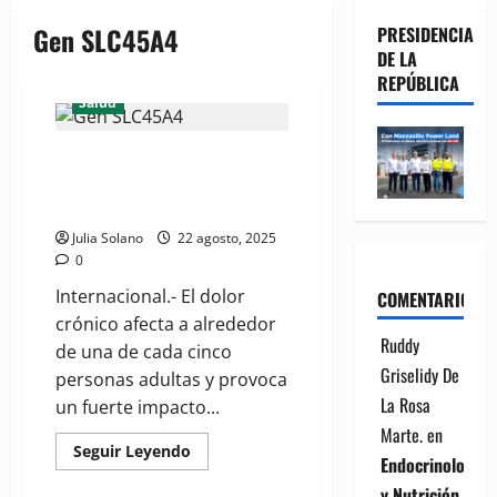
Gen SLC45A4
PRESIDENCIA
DE LA
REPÚBLICA
Salud
Gen SLC45A4 es la nueva pista
científica para entender por
qué sentimos dolor crónico
Julia Solano
22 agosto, 2025
0
Internacional.- El dolor
COMENTARIOS
crónico afecta a alrededor
Ruddy
de una de cada cinco
Griselidy De
personas adultas y provoca
La Rosa
un fuerte impacto...
Marte.
en
Read
Seguir Leyendo
Endocrinología
more
about
y Nutrición
Gen