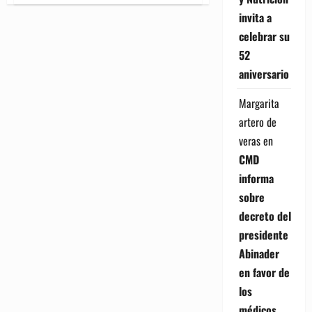
SLC45A4
invita a
es
la
celebrar su
nueva
pista
52
científica
para
aniversario
entender
por
qué
Margarita
sentimos
dolor
artero de
crónico
veras
en
CMD
informa
sobre
decreto del
presidente
Abinader
en favor de
los
médicos