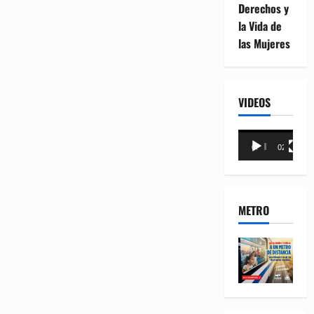
Derechos y
la Vida de
las Mujeres
VIDEOS
Reproductor
00:00
02:18
de
vídeo
METRO