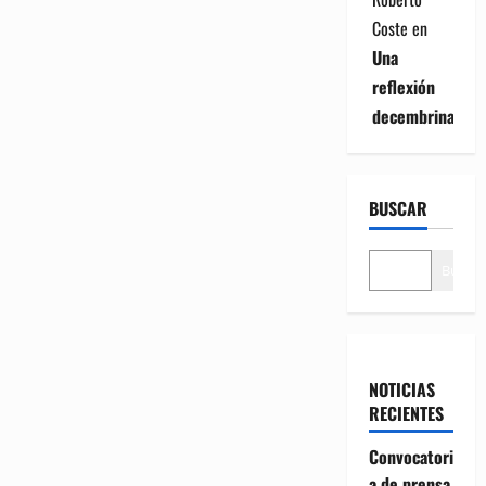
Coste
en
Una
reflexión
decembrina
BUSCAR
Buscar
NOTICIAS
RECIENTES
Convocatori
a de prensa