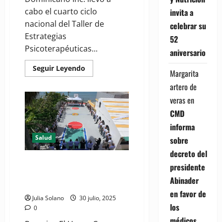
cabo el cuarto ciclo
invita a
nacional del Taller de
celebrar su
Estrategias
52
Psicoterapéuticas...
aniversario
Read
Seguir Leyendo
Margarita
more
about
artero de
Hogar
Crea
veras
en
Dominicano
fortalece
CMD
capacidades
terapéuticas
informa
con
nuevo
Salud
sobre
ciclo
de
decreto del
formación
(VIDEO) Hogar Crea Dominicano
profesional
presidente
desarrolla “Día Deportivo y
Abinader
Recreativo” en Baní
en favor de
Julia Solano
30 julio, 2025
los
0
médicos