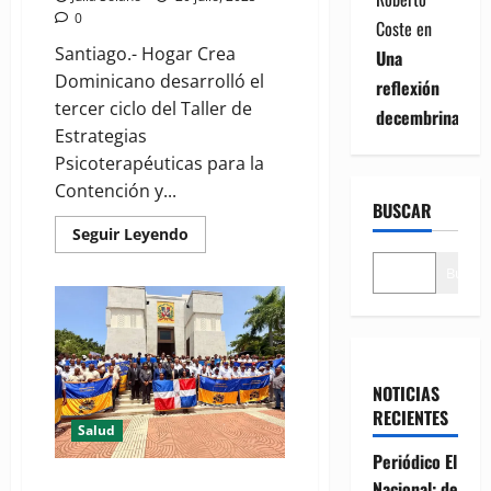
0
Coste
en
Santiago.- Hogar Crea
Una
Dominicano desarrolló el
reflexión
tercer ciclo del Taller de
decembrina
Estrategias
Psicoterapéuticas para la
Contención y...
BUSCAR
Read
Seguir Leyendo
more
about
Buscar
(VIDEO)
Hogar
Crea
Dominicano
busca
brindar
atención
integral
NOTICIAS
y
RECIENTES
de
Salud
alta
calidad
Periódico El
Destacan importancia de Hogar
Nacional: de