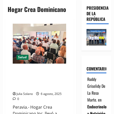
Hogar Crea Dominicano
PRESIDENCIA
DE LA
REPÚBLICA
Salud
COMENTARIOS
Hogar Crea Dominicano
fortalece capacidades
Ruddy
terapéuticas con nuevo ciclo de
Griselidy De
formación profesional
La Rosa
Julia Solano
6 agosto, 2025
0
Marte.
en
Endocrinología
Peravia.- Hogar Crea
y Nutrición
Dominicano Inc. llevó a