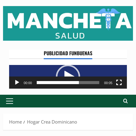
Skip
to
content
PUBLICIDAD FUNBUENAS
Reproductor
de
vídeo
00:00
00:05
Primary
Menu
Home
Hogar Crea Dominicano