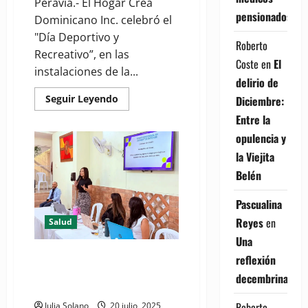
Peravia.- El Hogar Crea
pensionados
Dominicano Inc. celebró el
"Día Deportivo y
Roberto
Recreativo”, en las
Coste
en
El
instalaciones de la...
delirio de
Read
Seguir Leyendo
Diciembre:
more
about
Entre la
(VIDEO)
opulencia y
Hogar
Crea
la Viejita
Dominicano
desarrolla
Belén
“Día
Deportivo
y
Pascualina
Recreativo”
en
Reyes
en
Salud
Baní
Una
(VIDEO) Hogar Crea Dominicano
reflexión
busca brindar atención integral
decembrina
y de alta calidad
Roberto
Julia Solano
20 julio, 2025