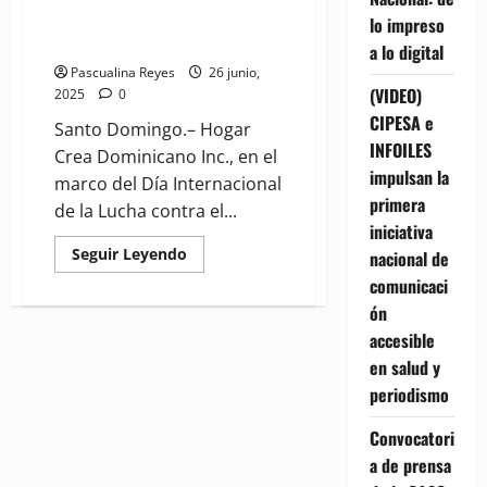
Crea rehabilitación de personas
lo impreso
afectadas por adicciones
a lo digital
Pascualina Reyes
26 junio,
(VIDEO)
2025
0
CIPESA e
Santo Domingo.– Hogar
INFOILES
Crea Dominicano Inc., en el
impulsan la
marco del Día Internacional
primera
de la Lucha contra el...
iniciativa
Read
Seguir Leyendo
nacional de
more
comunicaci
about
Destacan
ón
importancia
de
accesible
Hogar
Crea
en salud y
rehabilitación
de
periodismo
personas
afectadas
Convocatori
por
adicciones
a de prensa