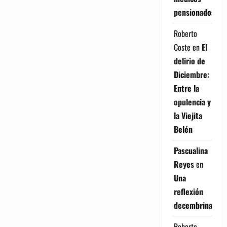
pensionados
Roberto
Coste
en
El
delirio de
Diciembre:
Entre la
opulencia y
la Viejita
Belén
Pascualina
Reyes
en
Una
reflexión
decembrina
Roberto