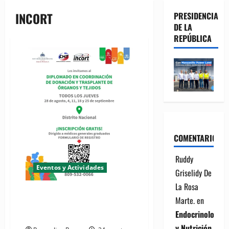
INCORT
PRESIDENCIA
DE LA
REPÚBLICA
COMENTARIOS
Ruddy
Eventos y Actividades
Griselidy De
La Rosa
INCORT invita a participar en
Marte.
en
diplomado de donación de
Endocrinología
transplantes de organismos
y Nutrición