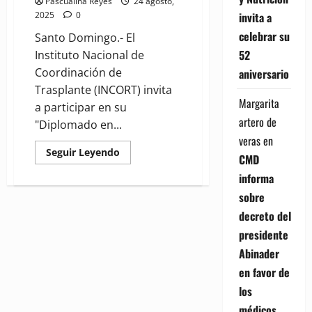
Pascualina Reyes
24 agosto,
invita a
2025
0
celebrar su
Santo Domingo.- El
52
Instituto Nacional de
Coordinación de
aniversario
Trasplante (INCORT) invita
Margarita
a participar en su
artero de
"Diplomado en...
veras
en
Read
Seguir Leyendo
CMD
more
about
informa
INCORT
invita
sobre
a
participar
decreto del
en
diplomado
presidente
de
donación
Abinader
de
transplantes
en favor de
de
organismos
los
médicos