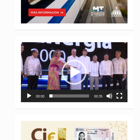
Reproductor
de
vídeo
00:00
00:35