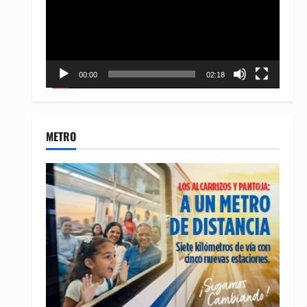
00:00
02:18
METRO