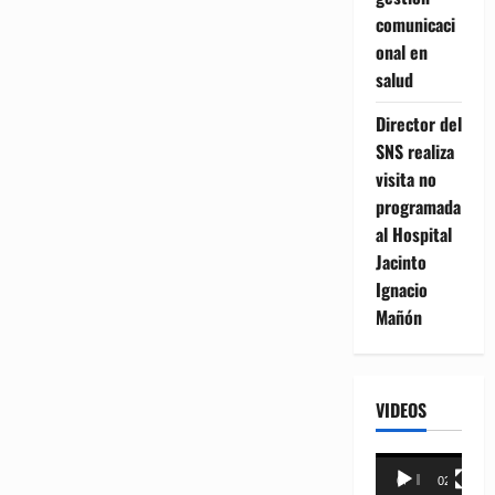
comunicaci
onal en
salud
Director del
SNS realiza
visita no
programada
al Hospital
Jacinto
Ignacio
Mañón
VIDEOS
Reproductor
00:00
02:18
de