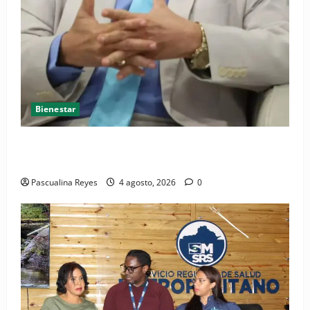
Bienestar
Cardiólogo pediatra incentiva a la evaluación
cardíaca desde el nacimiento
Pascualina Reyes
4 agosto, 2026
0