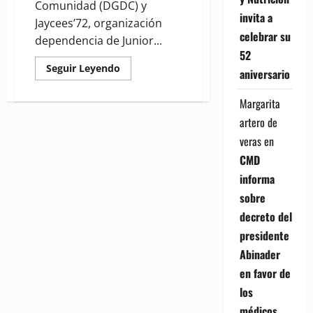
Comunidad (DGDC) y
invita a
Jaycees’72, organización
celebrar su
dependencia de Junior...
52
Read
Seguir Leyendo
aniversario
more
about
Desarrollo
Margarita
de
la
artero de
Comunidad
y
veras
en
Jaycees’72
impulsarán
CMD
el
liderazgo
informa
comunitario
sobre
decreto del
presidente
Abinader
en favor de
los
médicos