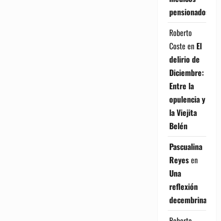
pensionados
Roberto
Coste
en
El
delirio de
Diciembre:
Entre la
opulencia y
la Viejita
Belén
Pascualina
Reyes
en
Una
reflexión
decembrina
Roberto