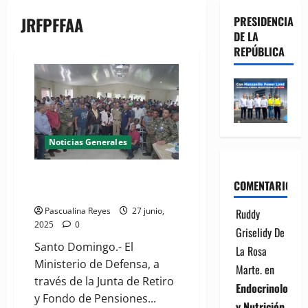
JRFPFFAA
PRESIDENCIA
DE LA
REPÚBLICA
Noticias Generales
MIDE realiza encuentro con más
COMENTARIOS
de 400 personas
Pascualina Reyes
27 junio,
Ruddy
2025
0
Griselidy De
Santo Domingo.- El
La Rosa
Ministerio de Defensa, a
Marte.
en
través de la Junta de Retiro
Endocrinología
y Fondo de Pensiones...
y Nutrición