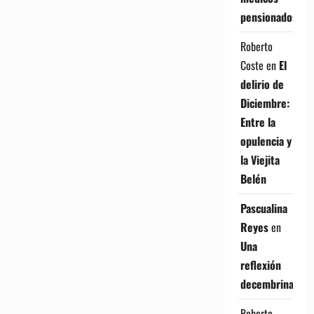
pensionados
Roberto
Coste
en
El
delirio de
Diciembre:
Entre la
opulencia y
la Viejita
Belén
Pascualina
Reyes
en
Una
reflexión
decembrina
Roberto