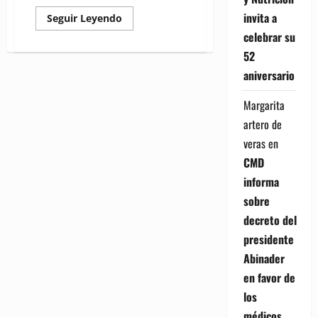
invita a
Read
Seguir Leyendo
more
celebrar su
about
MIDE
52
realiza
encuentro
aniversario
con
más
de
Margarita
400
personas
artero de
veras
en
CMD
informa
sobre
decreto del
presidente
Abinader
en favor de
los
médicos