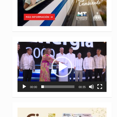
Reproductor
de
vídeo
00:00
00:35