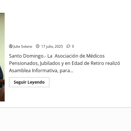
Médicos pensionados reafirman su lucha por mejores
condiciones
Julia Solano
17 julio, 2025
0
Santo Domingo.- La Asociación de Médicos
Pensionados, Jubilados y en Edad de Retiro realizó
Asamblea Informativa, para...
Read
Seguir Leyendo
more
about
Médicos
pensionados
reafirman
su
lucha
por
mejores
condiciones