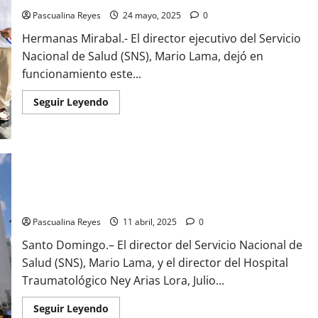
manifestaciones,
Pascualina Reyes
24 mayo, 2025
0
SNS
responde
Hermanas Mirabal.- El director ejecutivo del Servicio
Nacional de Salud (SNS), Mario Lama, dejó en
funcionamiento este...
Read
Seguir Leyendo
more
about
(VIDEO)
SNS
entrega
ampliada
y
remozada
SNS visita pacientes del Ney Arias Lora, afectados en tragedia
Emergencia
del
Jet Set
Hospital
Municipal
Pascualina Reyes
11 abril, 2025
0
Villa
Tapia
Santo Domingo.– El director del Servicio Nacional de
Salud (SNS), Mario Lama, y el director del Hospital
Traumatológico Ney Arias Lora, Julio...
Read
Seguir Leyendo
more