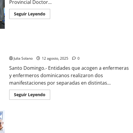
Provincial Doctor...
Read
Seguir Leyendo
more
about
(VIDEO)
Inauguran
remozamiento
Bloque
Quirúrgico
(VIDEO) Entidades de enfermeras y enfermeros realizan
Hospital
manifestaciones, SNS responde
Arístides
Fiallo,
Julia Solano
12 agosto, 2025
0
La
Romana
Santo Domingo.- Entidades que acogen a enfermeras
y enfermeros dominicanos realizaron dos
manifestaciones por separadas en distintas...
Read
Seguir Leyendo
more
about
(VIDEO)
Entidades
de
enfermeras
y
(VIDEO) SNS entrega ampliada y remozada Emergencia del
enfermeros
Hospital Municipal Villa Tapia
realizan