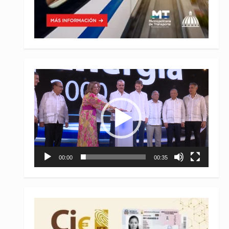
Reproductor
de
vídeo
00:00
00:35