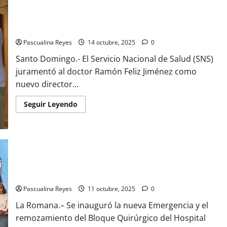
Juramentan autoridades del Hospital Clínico Quirúrgico José
Joaquín Puello de la Ciudad Sanitaria
Pascualina Reyes
14 octubre, 2025
0
Santo Domingo.- El Servicio Nacional de Salud (SNS)
juramentó al doctor Ramón Feliz Jiménez como
nuevo director...
Read
Seguir Leyendo
more
about
Juramentan
autoridades
del
Hospital
Clínico
Quirúrgico
(VIDEO) Inauguran remozamiento Bloque Quirúrgico Hospital
José
Arístides Fiallo, La Romana
Joaquín
Puello
de
Pascualina Reyes
11 octubre, 2025
0
la
Ciudad
La Romana.– Se inauguró la nueva Emergencia y el
Sanitaria
remozamiento del Bloque Quirúrgico del Hospital