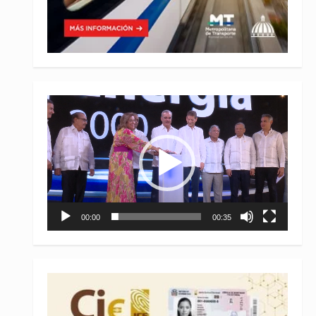
Reproductor
de
vídeo
00:00
00:35