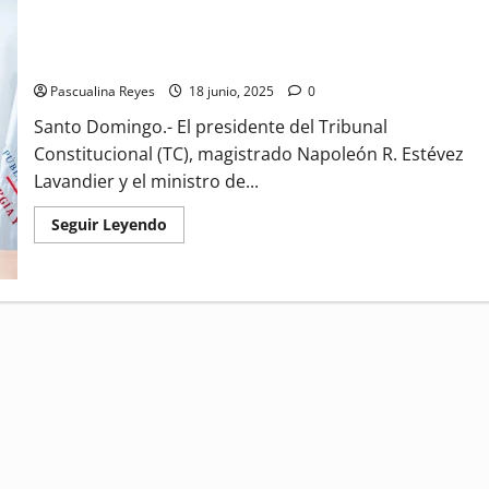
(VIDEO) Tribunal Constitucional y el Ministerio de Energía y
Minas hacen convenio
Pascualina Reyes
18 junio, 2025
0
Santo Domingo.- El presidente del Tribunal
Constitucional (TC), magistrado Napoleón R. Estévez
Lavandier y el ministro de...
Read
Seguir Leyendo
more
about
(VIDEO)
Tribunal
Constitucional
y
el
Ministerio
de
Energía
y
Minas
hacen
convenio