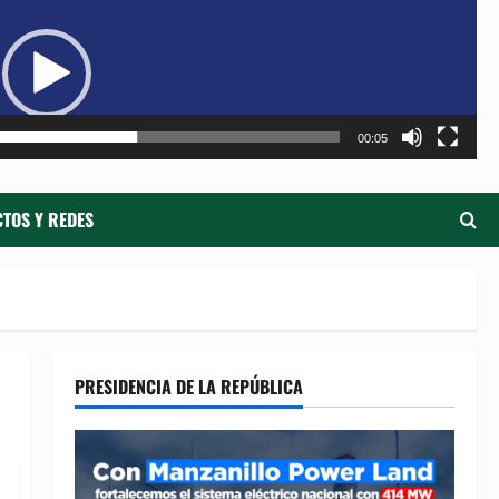
de
ví
00:05
TOS Y REDES
PRESIDENCIA DE LA REPÚBLICA