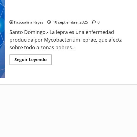
Lepra: un estigma social
Pascualina Reyes
10 septiembre, 2025
0
Santo Domingo.- La lepra es una enfermedad
producida por Mycobacterium leprae, que afecta
sobre todo a zonas pobres...
Read
Seguir Leyendo
more
about
Lepra:
un
estigma
social