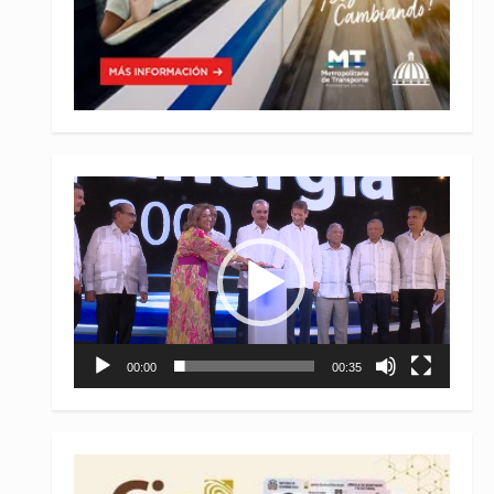
Reproductor
de
vídeo
00:00
00:35