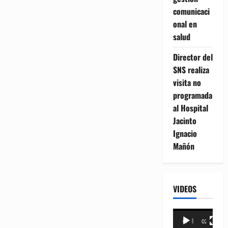
comunicaci
onal en
salud
Director del
SNS realiza
visita no
programada
al Hospital
Jacinto
Ignacio
Mañón
VIDEOS
Reproductor
00:00
02:18
de