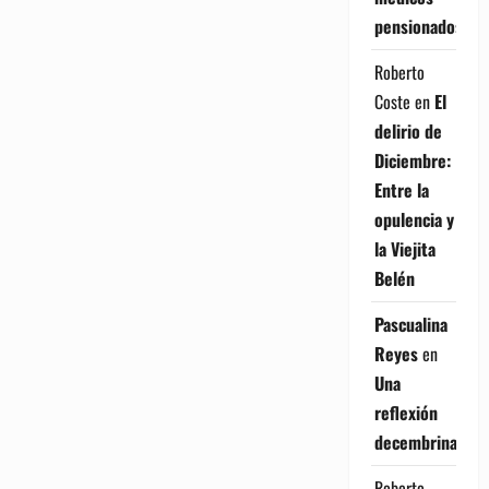
pensionados
Roberto
Coste
en
El
delirio de
Diciembre:
Entre la
opulencia y
la Viejita
Belén
Pascualina
Reyes
en
Una
reflexión
decembrina
Roberto