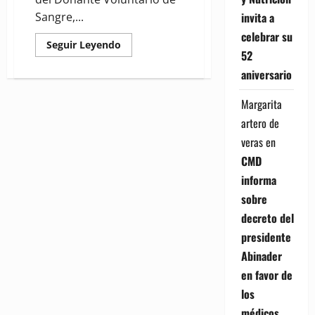
invita a
Sangre,...
celebrar su
Read
Seguir Leyendo
52
more
about
aniversario
Cruz
Roja
afirma
Margarita
“donación
Sangre
artero de
es
un
veras
en
procedimiento
seguro
CMD
que
beneficia
informa
la
salud
sobre
del
donante
decreto del
“
presidente
Abinader
en favor de
los
médicos