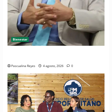
Bienestar
Cardiólogo pediatra incentiva a la evaluación
cardíaca desde el nacimiento
Pascualina Reyes
4 agosto, 2026
0