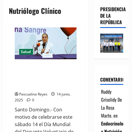
Nutriólogo Clínico
PRESIDENCIA
DE LA
REPÚBLICA
Salud
Cruz Roja afirma “donación
Sangre es un procedimiento
COMENTARIOS
seguro que beneficia la salud
del donante “
Ruddy
Pascualina Reyes
14 junio,
Griselidy De
2025
0
La Rosa
Santo Domingo.- Con
Marte.
en
motivo de celebrarse este
Endocrinología
sábado 14 el Día Mundial
y Nutrición
del Donante Voluntario de