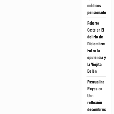
médicos
pensionados
Roberto
Coste
en
El
delirio de
Diciembre:
Entre la
opulencia y
la Viejita
Belén
Pascualina
Reyes
en
Una
reflexión
decembrina