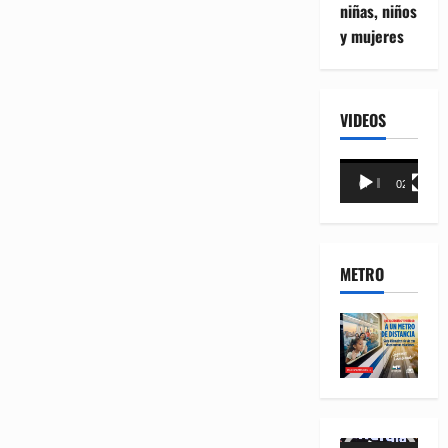
niñas, niños
y mujeres
VIDEOS
Reproductor
00:00
02:18
de
vídeo
METRO