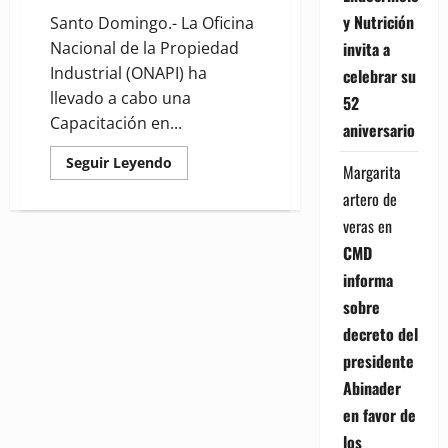
y Nutrición
Santo Domingo.- La Oficina
invita a
Nacional de la Propiedad
Industrial (ONAPI) ha
celebrar su
llevado a cabo una
52
Capacitación en...
aniversario
Read
Seguir Leyendo
Margarita
more
about
artero de
ONAPI
refuerza
veras
en
capacitación
en
CMD
medicina
táctica
informa
para
mejorar
sobre
respuesta
ante
decreto del
emergencias
presidente
Abinader
en favor de
los