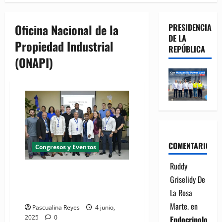
Oficina Nacional de la
PRESIDENCIA
DE LA
Propiedad Industrial
REPÚBLICA
(ONAPI)
COMENTARIOS
Congresos y Eventos
Ruddy
ONAPI refuerza capacitación en
Griselidy De
medicina táctica para mejorar
La Rosa
respuesta ante emergencias
Marte.
en
Pascualina Reyes
4 junio,
2025
0
Endocrinología