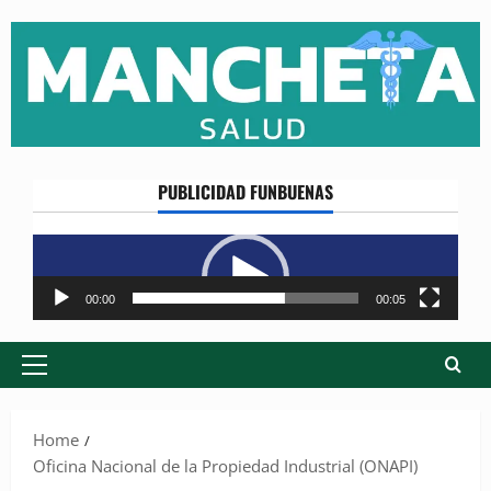
Skip
to
content
PUBLICIDAD FUNBUENAS
Reproductor
de
vídeo
00:00
00:05
Primary
Menu
Home
Oficina Nacional de la Propiedad Industrial (ONAPI)