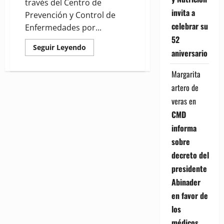
través del Centro de
invita a
Prevención y Control de
celebrar su
Enfermedades por...
52
Read
Seguir Leyendo
aniversario
more
about
(VIDEO)
Margarita
Autoridades
de
artero de
salud
impulsan
veras
en
foro
nacional
CMD
para
avanzar
informa
en
eliminación
sobre
de
la
decreto del
rabia
humana
presidente
Abinader
en favor de
los
médicos