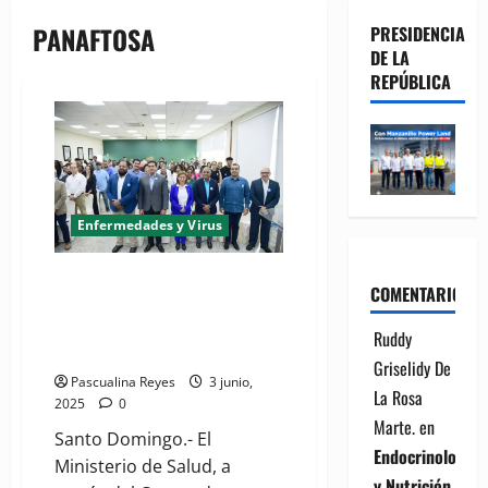
PANAFTOSA
PRESIDENCIA
DE LA
REPÚBLICA
Enfermedades y Virus
(VIDEO) Autoridades de salud
COMENTARIOS
impulsan foro nacional para
avanzar en eliminación de la
Ruddy
rabia humana
Griselidy De
Pascualina Reyes
3 junio,
La Rosa
2025
0
Marte.
en
Santo Domingo.- El
Endocrinología
Ministerio de Salud, a
y Nutrición