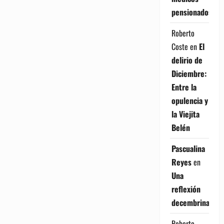
pensionados
Roberto
Coste
en
El
delirio de
Diciembre:
Entre la
opulencia y
la Viejita
Belén
Pascualina
Reyes
en
Una
reflexión
decembrina
Roberto