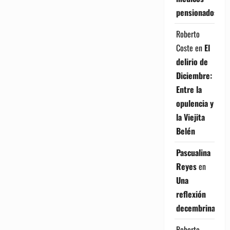
pensionados
Roberto
Coste
en
El
delirio de
Diciembre:
Entre la
opulencia y
la Viejita
Belén
Pascualina
Reyes
en
Una
reflexión
decembrina
Roberto