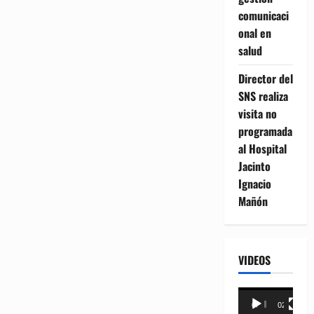
comunicaci
onal en
salud
Director del
SNS realiza
visita no
programada
al Hospital
Jacinto
Ignacio
Mañón
VIDEOS
Reproductor
00:00
02:18
de