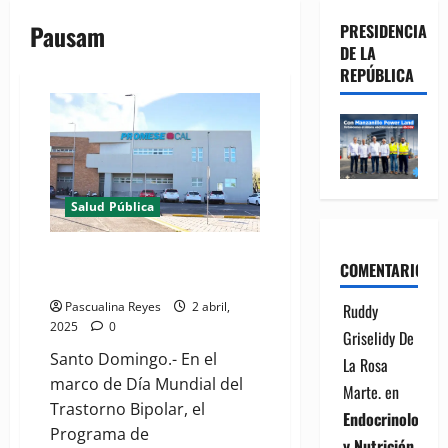
Pausam
PRESIDENCIA
DE LA
REPÚBLICA
Salud Pública
Director Promese/ Cal destaca
COMENTARIOS
entrega gratisde medicamentos
Pascualina Reyes
2 abril,
Ruddy
2025
0
Griselidy De
Santo Domingo.- En el
La Rosa
marco de Día Mundial del
Marte.
en
Trastorno Bipolar, el
Endocrinología
Programa de
y Nutrición