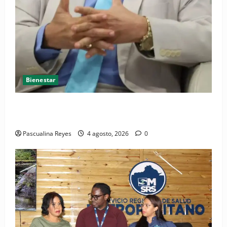
Bienestar
Cardiólogo pediatra incentiva a la evaluación
cardíaca desde el nacimiento
Pascualina Reyes
4 agosto, 2026
0