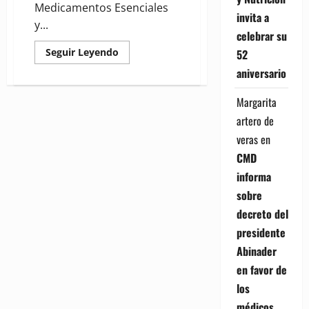
Medicamentos Esenciales
invita a
y...
celebrar su
Read
Seguir Leyendo
52
more
about
aniversario
Director
Promese/
Cal
Margarita
destaca
artero de
entrega
gratisde
veras
en
medicamentos
CMD
informa
sobre
decreto del
presidente
Abinader
en favor de
los
médicos