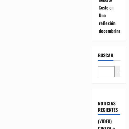
Coste
en
Una
reflexión
decembrina
BUSCAR
Buscar
NOTICIAS
RECIENTES
(VIDEO)
CIPESA e