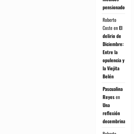
pensionados
Roberto
Coste
en
El
delirio de
Diciembre:
Entre la
opulencia y
la Viejita
Belén
Pascualina
Reyes
en
Una
reflexión
decembrina
Roberto