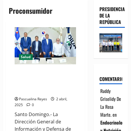
Proconsumidor
PRESIDENCIA
DE LA
REPÚBLICA
Salud
Implementan mesa técnica de
trabajo en beneficio de afiliados
COMENTARIOS
al Sistema Dominicano de
Ruddy
Seguridad Social
Griselidy De
Pascualina Reyes
2 abril,
2025
0
La Rosa
Marte.
en
Santo Domingo.- La
Dirección General de
Endocrinología
Información y Defensa de
y Nutrición