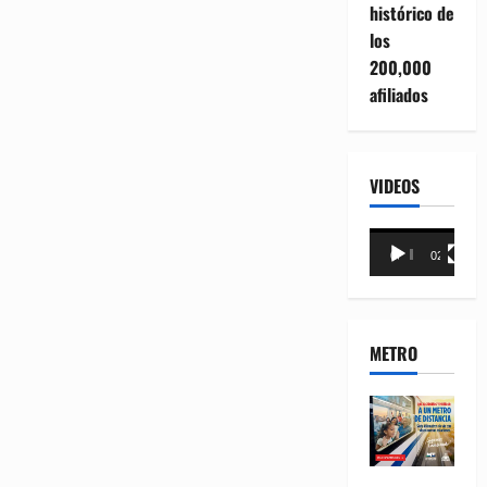
histórico de
los
200,000
afiliados
VIDEOS
Reproductor
00:00
02:18
de
vídeo
METRO