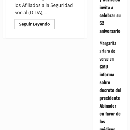
los Afiliados a la Seguridad
invita a
Social (DIDA),...
celebrar su
52
Read
Seguir Leyendo
more
aniversario
about
Implementan
mesa
Margarita
técnica
de
artero de
trabajo
en
veras
en
beneficio
de
CMD
afiliados
al
informa
Sistema
Dominicano
sobre
de
Seguridad
decreto del
Social
presidente
Abinader
en favor de
los
médicos