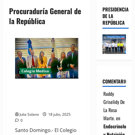
Procuraduría General de
PRESIDENCIA
DE LA
la República
REPÚBLICA
Colegio Medico
COMENTARIOS
Logran aumento salarial de
32% a 82% para médicos
Ruddy
patólogos, legistas y forenses
Griselidy De
de la Procuraduría
La Rosa
Julia Solano
18 julio, 2025
Marte.
en
0
Endocrinología
Santo Domingo.- El Colegio
y Nutrición