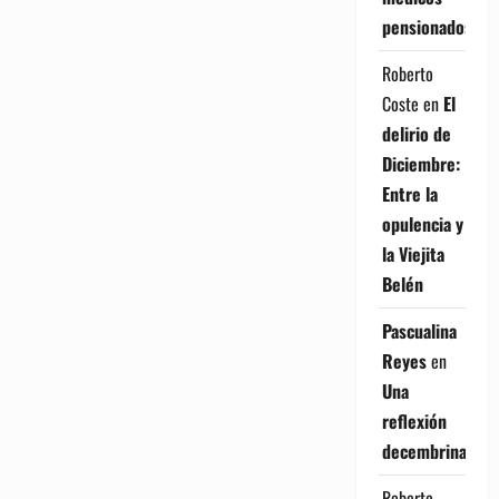
pensionados
Roberto
Coste
en
El
delirio de
Diciembre:
Entre la
opulencia y
la Viejita
Belén
Pascualina
Reyes
en
Una
reflexión
decembrina
Roberto