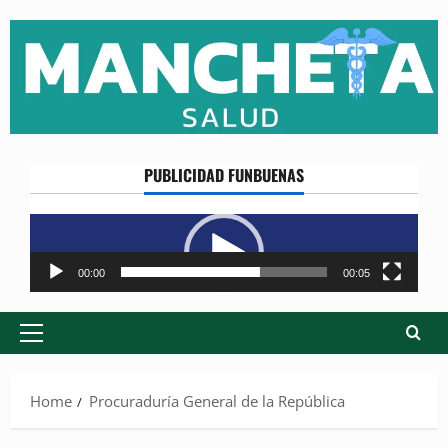
Skip
to
content
PUBLICIDAD FUNBUENAS
Reproductor
de
vídeo
00:00
00:05
Primary
Menu
Home
Procuraduría General de la República