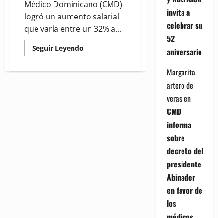
Médico Dominicano (CMD)
invita a
logró un aumento salarial
celebrar su
que varía entre un 32% a...
52
Read
Seguir Leyendo
aniversario
more
about
Logran
Margarita
aumento
salarial
artero de
de
32%
veras
en
a
82%
CMD
para
médicos
informa
patólogos,
legistas
sobre
y
decreto del
forenses
de
presidente
la
Procuraduría
Abinader
en favor de
los
médicos