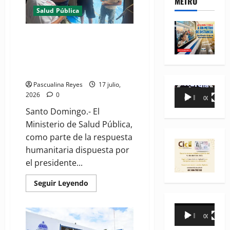
METRO
Humanitaria"
Salud Pública
del
MSP
que
brindó
Hospital de Emergencia
asistencia
dominicano atiende más de
en
Venezuela
2,500 víctimas de los
terremotos en Venezuela
Pascualina Reyes
17 julio,
Reproductor
2026
0
00:00
00:35
de
Santo Domingo.- El
vídeo
Ministerio de Salud Pública,
como parte de la respuesta
humanitaria dispuesta por
el presidente...
Read
Seguir Leyendo
more
about
Hospital
Reproductor
de
00:00
00:31
Emergencia
de
dominicano