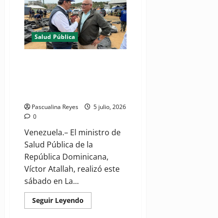
9
casos
de
dengue
en
su
Salud Pública
Semana
Epidemiológica
número
(VIDEO) Ministro de Salud
26
verifica en Venezuela
despliegue del hospital de
campaña y ayuda
Pascualina Reyes
5 julio, 2026
0
Venezuela.– El ministro de
Salud Pública de la
República Dominicana,
Víctor Atallah, realizó este
sábado en La...
Read
Seguir Leyendo
more
about