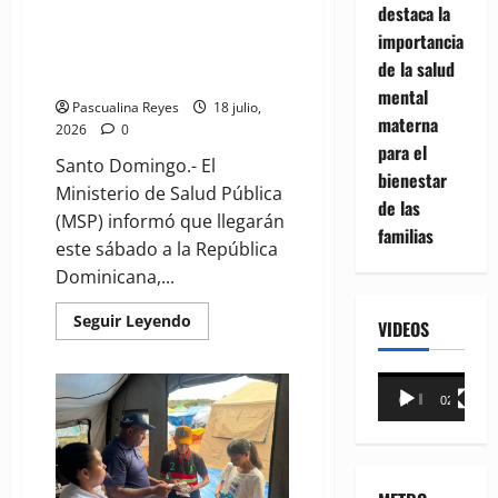
(VIDEO) LLegará hoy a RD el
destaca la
equipo de "Misión Humanitaria"
importancia
del MSP que brindó asistencia
de la salud
en Venezuela
mental
Pascualina Reyes
18 julio,
materna
2026
0
para el
Santo Domingo.- El
bienestar
Ministerio de Salud Pública
de las
(MSP) informó que llegarán
familias
este sábado a la República
Dominicana,...
Read
Seguir Leyendo
VIDEOS
more
about
(VIDEO)
LLegará
Reproductor
hoy
00:00
02:18
de
a
RD
vídeo
el
equipo
de
"Misión