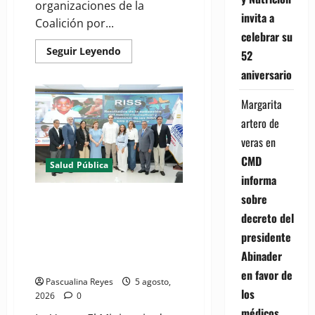
organizaciones de la
invita a
Coalición por...
celebrar su
Read
Seguir Leyendo
52
more
about
aniversario
(VIDEO)
Sociedad
civil
Margarita
con
estrategias
artero de
para
prevenir
veras
en
la
violencia
CMD
Salud Pública
contra
informa
niñas,
niños
sobre
y
(VIDEO) MSP presenta
mujeres
resultados de evaluación para
decreto del
fortalecer las Redes Integradas
presidente
de Servicios de Salud en Cibao
Abinader
Sur
en favor de
Pascualina Reyes
5 agosto,
los
2026
0
médicos