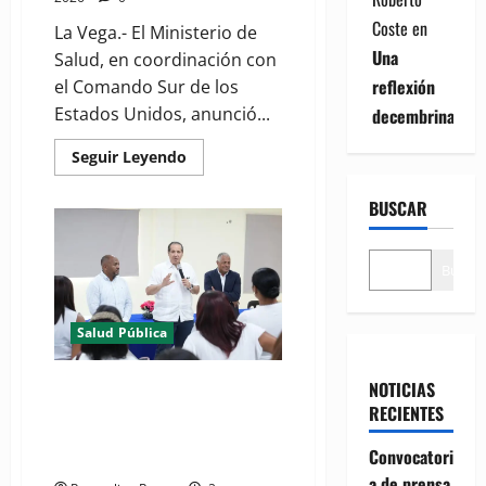
Coste
en
La Vega.- El Ministerio de
Una
Salud, en coordinación con
reflexión
el Comando Sur de los
Estados Unidos, anunció...
decembrina
Read
Seguir Leyendo
more
about
(VIDEOS)
BUSCAR
Ministerio
de
Salud
y
Buscar
Comando
Sur
de
los
Salud Pública
Estados
Unidos
realizan
misión
Ministro Víctor Atallah destaca
NOTICIAS
médica
reducción de 82% de los casos
RECIENTES
Amistad
2026
de malaria en Azua durante
en
Convocatori
recorrido por DPS
La
Vega
a de prensa