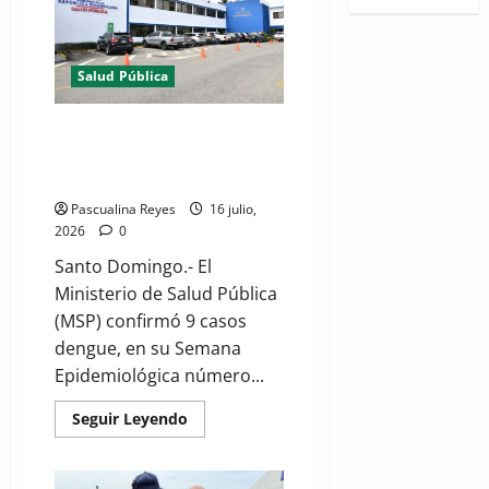
atiende
vídeo
más
de
2,500
víctimas
Salud Pública
de
los
terremotos
en
MSP confirma 9 casos de
Venezuela
dengue en su Semana
Epidemiológica número 26
Pascualina Reyes
16 julio,
2026
0
Santo Domingo.- El
Ministerio de Salud Pública
(MSP) confirmó 9 casos
dengue, en su Semana
Epidemiológica número...
Read
Seguir Leyendo
more
about
MSP
confirma