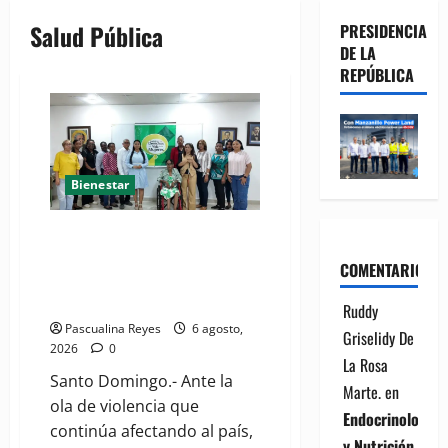
Salud Pública
PRESIDENCIA
DE LA
REPÚBLICA
Bienestar
(VIDEO) Sociedad civil con
estrategias para prevenir la
COMENTARIOS
violencia contra niñas, niños y
mujeres
Ruddy
Pascualina Reyes
6 agosto,
Griselidy De
2026
0
La Rosa
Santo Domingo.- Ante la
Marte.
en
ola de violencia que
Endocrinología
continúa afectando al país,
y Nutrición