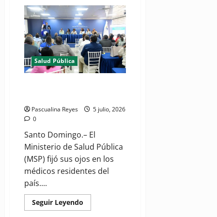
(VIDEO)
Ministro
de
Salud
verifica
en
Venezuela
despliegue
del
Salud Pública
hospital
de
campaña
y
Salud Pública fija sus ojos en
ayuda
los médicos residentes
Pascualina Reyes
5 julio, 2026
0
Santo Domingo.– El
Ministerio de Salud Pública
(MSP) fijó sus ojos en los
médicos residentes del
país....
Read
Seguir Leyendo
more
about