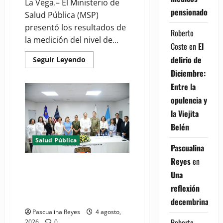
La Vega.– El Ministerio de
pensionados
Salud Pública (MSP)
presentó los resultados de
Roberto
la medición del nivel de...
Coste
en
El
delirio de
Read
Seguir Leyendo
more
Diciembre:
about
(VIDEO)
Entre la
MSP
presenta
opulencia y
resultados
de
la Viejita
evaluación
para
Belén
fortalecer
las
Salud Pública
Redes
Pascualina
Integradas
de
Reyes
en
Servicios
(VIDEOS) Ministerio de Salud y
de
Una
Comando Sur de los Estados
Salud
en
Unidos realizan misión médica
reflexión
Cibao
Amistad 2026 en La Vega
Sur
decembrina
Pascualina Reyes
4 agosto,
Roberto
2026
0