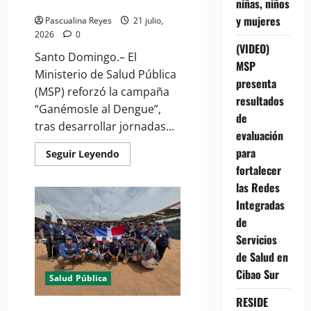
Dengue"
niñas, niños
por
DPS
y mujeres
Pascualina Reyes
21 julio,
2026
0
(VIDEO)
Santo Domingo.– El
MSP
Ministerio de Salud Pública
presenta
(MSP) reforzó la campaña
resultados
“Ganémosle al Dengue”,
de
tras desarrollar jornadas...
evaluación
para
Read
Seguir Leyendo
more
fortalecer
about
(VIDEO)
las Redes
Salud
Pública
Integradas
refuerza
de
la
campaña
Servicios
"Ganémosle
al
de Salud en
Dengue"
Cibao Sur
Salud Pública
RESIDE