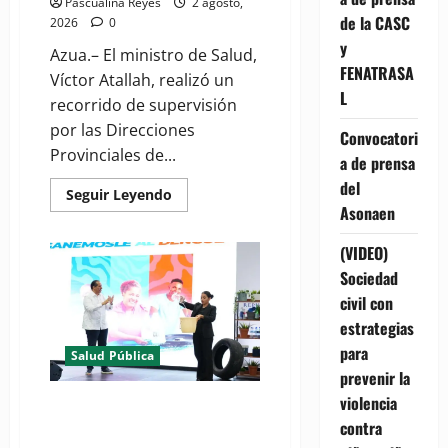
Pascualina Reyes
2 agosto,
de la CASC
2026
0
y
Azua.– El ministro de Salud,
FENATRASA
Víctor Atallah, realizó un
L
recorrido de supervisión
por las Direcciones
Convocatori
Provinciales de...
a de prensa
del
Read
Seguir Leyendo
more
Asonaen
about
Ministro
Víctor
(VIDEO)
Atallah
Sociedad
destaca
reducción
civil con
de
82%
estrategias
de
los
para
Salud Pública
casos
de
prevenir la
malaria
violencia
en
(VIDEO) Salud Pública refuerza
Azua
contra
la campaña "Ganémosle al
durante
recorrido