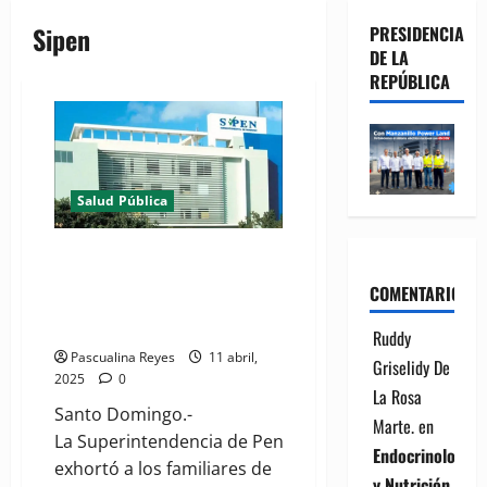
Sipen
PRESIDENCIA
DE LA
REPÚBLICA
Salud Pública
La Sipen explica proceso para
obtener beneficios del fondo de
COMENTARIOS
pensiones de fallecidos en Jet
Set
Ruddy
Pascualina Reyes
11 abril,
Griselidy De
2025
0
La Rosa
Santo Domingo.-
Marte.
en
La Superintendencia de Pensiones (Sipen)
Endocrinología
exhortó a los familiares de
y Nutrición