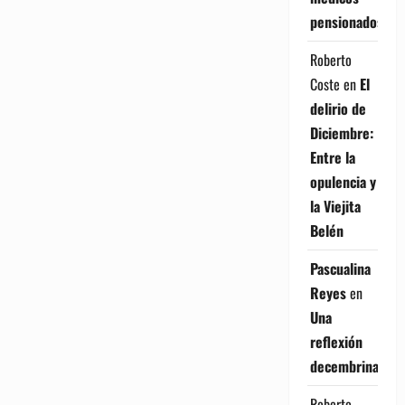
pensionados
Roberto
Coste
en
El
delirio de
Diciembre:
Entre la
opulencia y
la Viejita
Belén
Pascualina
Reyes
en
Una
reflexión
decembrina
Roberto