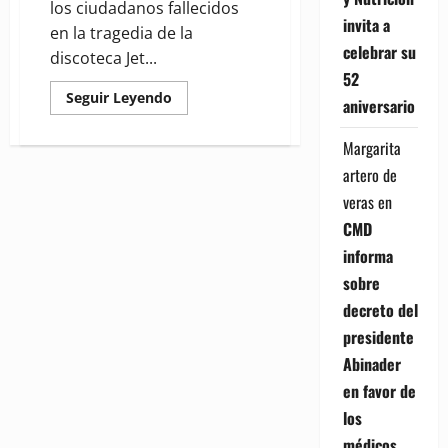
los ciudadanos fallecidos
invita a
en la tragedia de la
celebrar su
discoteca Jet...
52
Read
Seguir Leyendo
aniversario
more
about
La
Margarita
Sipen
explica
artero de
proceso
para
veras
en
obtener
beneficios
CMD
del
fondo
informa
de
pensiones
sobre
de
fallecidos
decreto del
en
presidente
Jet
Set
Abinader
en favor de
los
médicos